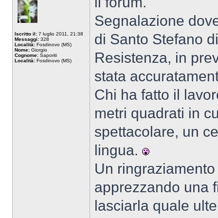
il forum.
Segnalazione dovero
Iscritto il:
7 luglio 2011, 21:38
di Santo Stefano d
Messaggi:
328
Località:
Fosdinovo (MS)
Nome:
Giorgio
Resistenza, in prev
Cognome:
Saporiti
Località:
Fosdinovo (MS)
stata accuratament
Chi ha fatto il lavo
metri quadrati in cu
spettacolare, un ce
lingua.
Un ringraziamento p
apprezzando una fi
lasciarla quale ul