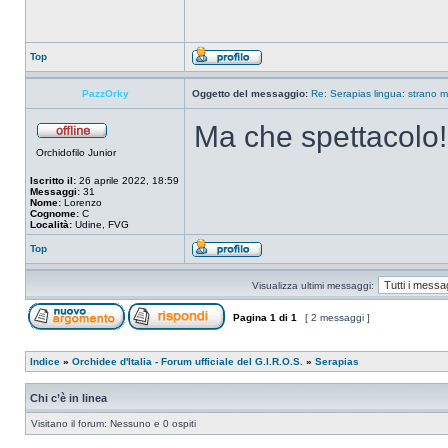
Top
PazzOrky
Oggetto del messaggio:
Re: Serapias lingua: strano m
Ma che spettacolo!
Orchidofilo Junior
Iscritto il:
26 aprile 2022, 18:59
Messaggi:
31
Nome:
Lorenzo
Cognome:
C
Località:
Udine, FVG
Top
Visualizza ultimi messaggi:
Pagina
1
di
1
[ 2 messaggi ]
Indice
»
Orchidee d'Italia - Forum ufficiale del G.I.R.O.S.
»
Serapias
Chi c’è in linea
Visitano il forum: Nessuno e 0 ospiti