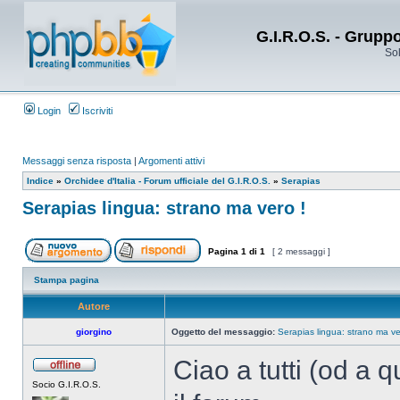
G.I.R.O.S. - Grupp
Sol
Login
Iscriviti
Messaggi senza risposta
|
Argomenti attivi
Indice
»
Orchidee d'Italia - Forum ufficiale del G.I.R.O.S.
»
Serapias
Serapias lingua: strano ma vero !
Pagina
1
di
1
[ 2 messaggi ]
Stampa pagina
Autore
giorgino
Oggetto del messaggio:
Serapias lingua: strano ma ve
Ciao a tutti (od a 
Socio G.I.R.O.S.