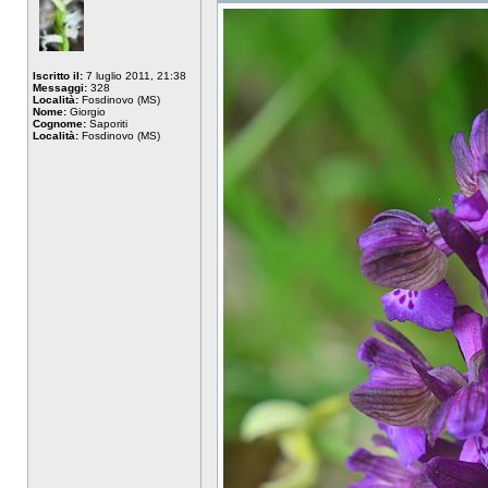
Iscritto il:
7 luglio 2011, 21:38
Messaggi:
328
Località:
Fosdinovo (MS)
Nome:
Giorgio
Cognome:
Saporiti
Località:
Fosdinovo (MS)