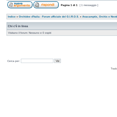
Pagina
1
di
1
[ 1 messaggio ]
Indice
»
Orchidee d'Italia - Forum ufficiale del G.I.R.O.S.
»
Anacamptis, Orchis e Neot
Chi c’è in linea
Visitano il forum: Nessuno e 0 ospiti
Cerca per:
Trad