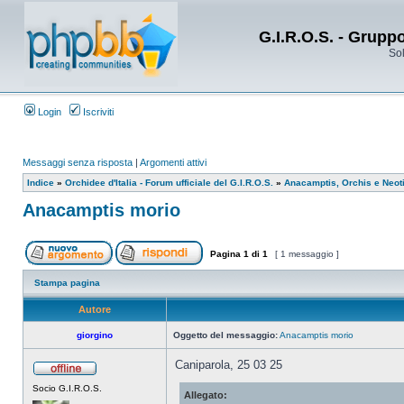
G.I.R.O.S. - Grupp
Sol
Login
Iscriviti
Messaggi senza risposta
|
Argomenti attivi
Indice
»
Orchidee d'Italia - Forum ufficiale del G.I.R.O.S.
»
Anacamptis, Orchis e Neot
Anacamptis morio
Pagina
1
di
1
[ 1 messaggio ]
Stampa pagina
Autore
giorgino
Oggetto del messaggio:
Anacamptis morio
Caniparola, 25 03 25
Socio G.I.R.O.S.
Allegato: