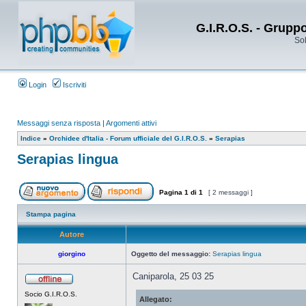
G.I.R.O.S. - Grupp
Sol
Login
Iscriviti
Messaggi senza risposta
|
Argomenti attivi
Indice
»
Orchidee d'Italia - Forum ufficiale del G.I.R.O.S.
»
Serapias
Serapias lingua
Pagina
1
di
1
[ 2 messaggi ]
Stampa pagina
Autore
giorgino
Oggetto del messaggio:
Serapias lingua
Caniparola, 25 03 25
Socio G.I.R.O.S.
Allegato: