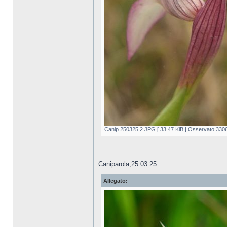
Canip 250325 2.JPG [ 33.47 KiB | Osservato 3306 
Caniparola,25 03 25
Allegato: