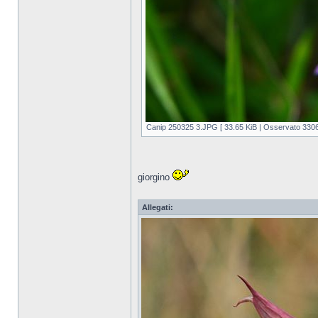
Canip 250325 3.JPG [ 33.65 KiB | Osservato 3306 
giorgino
Allegati: