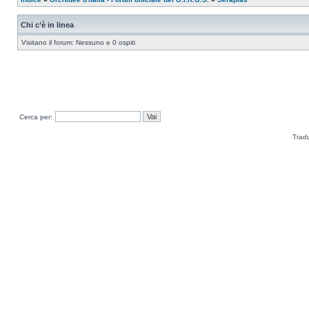
Chi c’è in linea
Visitano il forum: Nessuno e 0 ospiti
Cerca per:
Trad