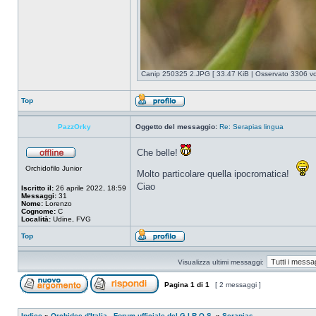
Canip 250325 2.JPG [ 33.47 KiB | Osservato 3306 vol
Top
PazzOrky
Oggetto del messaggio:
Re: Serapias lingua
Che belle!
Orchidofilo Junior
Molto particolare quella ipocromatica!
Ciao
Iscritto il:
26 aprile 2022, 18:59
Messaggi:
31
Nome:
Lorenzo
Cognome:
C
Località:
Udine, FVG
Top
Visualizza ultimi messaggi:
Pagina
1
di
1
[ 2 messaggi ]
Indice
»
Orchidee d'Italia - Forum ufficiale del G.I.R.O.S.
»
Serapias