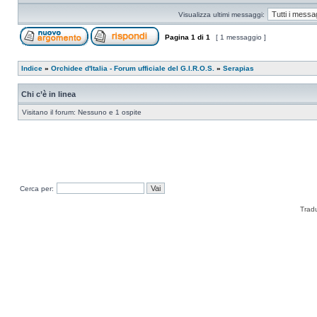
Visualizza ultimi messaggi:
Pagina
1
di
1
[ 1 messaggio ]
Indice
»
Orchidee d'Italia - Forum ufficiale del G.I.R.O.S.
»
Serapias
Chi c’è in linea
Visitano il forum: Nessuno e 1 ospite
Cerca per:
Trad