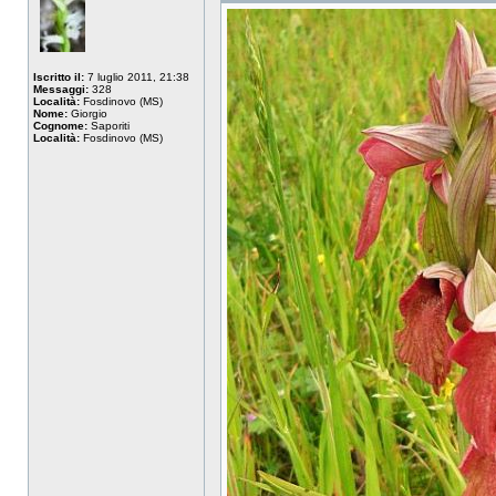
Iscritto il:
7 luglio 2011, 21:38
Messaggi:
328
Località:
Fosdinovo (MS)
Nome:
Giorgio
Cognome:
Saporiti
Località:
Fosdinovo (MS)