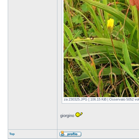
za 230325.JPG [ 106.15 KiB | Osservato 5052 volt
giorgino
Top