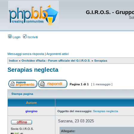
G.I.R.O.S. - Grupp
Sol
Login
Iscriviti
Messaggi senza risposta
|
Argomenti attivi
Indice
»
Orchidee d'Italia - Forum ufficiale del G.I.R.O.S.
»
Serapias
Serapias neglecta
Pagina
1
di
1
[ 1 messaggio ]
Stampa pagina
Autore
giorgino
Oggetto del messaggio:
Serapias neglecta
Sarzana, 23 03 2025
Socio G.I.R.O.S.
Allegato: