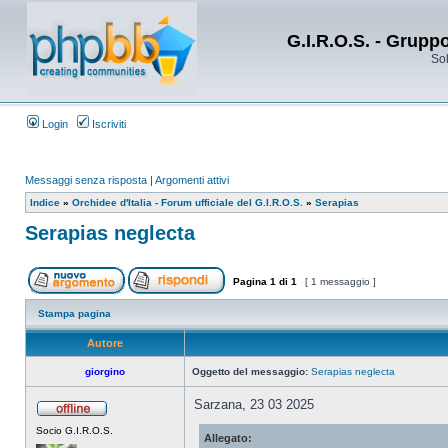
G.I.R.O.S. - Grupp
Sol
Login
Iscriviti
Messaggi senza risposta
|
Argomenti attivi
Indice
»
Orchidee d'Italia - Forum ufficiale del G.I.R.O.S.
»
Serapias
Serapias neglecta
Pagina
1
di
1
[ 1 messaggio ]
Stampa pagina
Autore
giorgino
Oggetto del messaggio:
Serapias neglecta
Sarzana, 23 03 2025
Socio G.I.R.O.S.
Allegato: