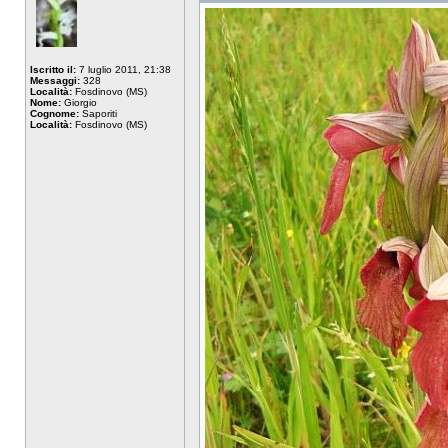
Iscritto il:
7 luglio 2011, 21:38
Messaggi:
328
Località:
Fosdinovo (MS)
Nome:
Giorgio
Cognome:
Saporiti
Località:
Fosdinovo (MS)