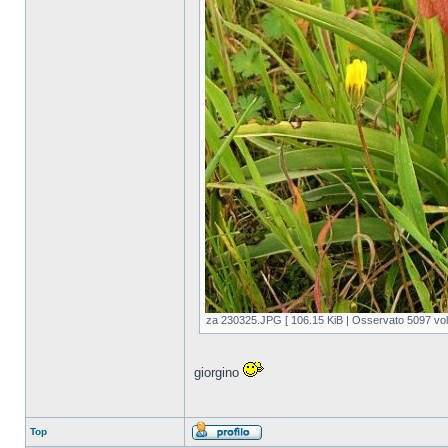
za 230325.JPG [ 106.15 KiB | Osservato 5097 volt
giorgino
Top