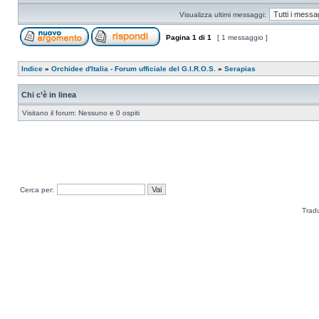
Visualizza ultimi messaggi:
Pagina
1
di
1
[ 1 messaggio ]
Indice
»
Orchidee d'Italia - Forum ufficiale del G.I.R.O.S.
»
Serapias
Chi c’è in linea
Visitano il forum: Nessuno e 0 ospiti
Cerca per:
Trad