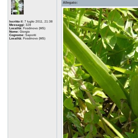
Allegato:
Iscritto il:
7 luglio 2011, 21:38
Messaggi:
328
Località:
Fosdinovo (MS)
Nome:
Giorgio
Cognome:
Saporiti
Località:
Fosdinovo (MS)