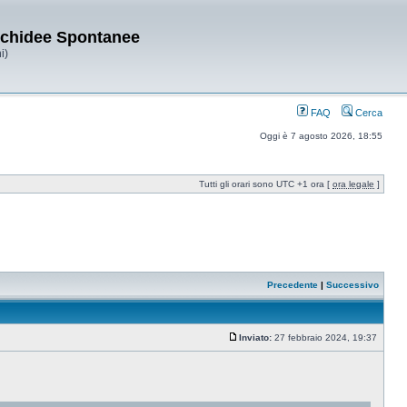
Orchidee Spontanee
i)
FAQ
Cerca
Oggi è 7 agosto 2026, 18:55
Tutti gli orari sono UTC +1 ora [
ora legale
]
Precedente
|
Successivo
Inviato:
27 febbraio 2024, 19:37