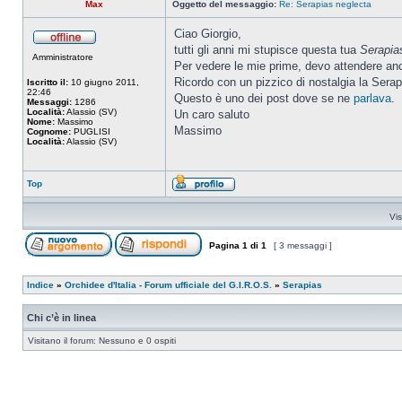
Max
Oggetto del messaggio:
Re: Serapias neglecta
Ciao Giorgio,
tutti gli anni mi stupisce questa tua
Serapia
Amministratore
Per vedere le mie prime, devo attendere an
Ricordo con un pizzico di nostalgia la Serapia
Iscritto il:
10 giugno 2011,
22:46
Questo è uno dei post dove se ne
parlava
.
Messaggi:
1286
Località:
Alassio (SV)
Un caro saluto
Nome:
Massimo
Massimo
Cognome:
PUGLISI
Località:
Alassio (SV)
Top
Vis
Pagina
1
di
1
[ 3 messaggi ]
Indice
»
Orchidee d'Italia - Forum ufficiale del G.I.R.O.S.
»
Serapias
Chi c’è in linea
Visitano il forum: Nessuno e 0 ospiti