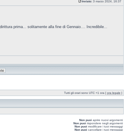
Inviato:
3 marzo 2024, 16:37
ittura prima... solitamente alla fine di Gennaio.... Incredibile...
Tutti gli orari sono UTC +1 ora [
ora legale
]
Non puoi
aprire nuovi argomenti
Non puoi
rispondere negli argomenti
Non puoi
modificare i tuoi messaggi
Non puoi
cancellare i tuoi messaggi