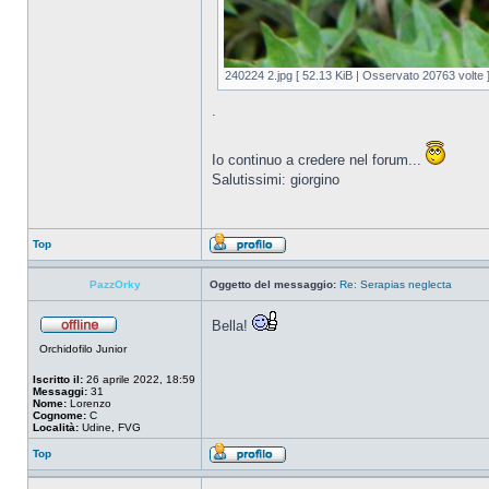
240224 2.jpg [ 52.13 KiB | Osservato 20763 volte 
.
Io continuo a credere nel forum...
Salutissimi: giorgino
Top
PazzOrky
Oggetto del messaggio:
Re: Serapias neglecta
Bella!
Orchidofilo Junior
Iscritto il:
26 aprile 2022, 18:59
Messaggi:
31
Nome:
Lorenzo
Cognome:
C
Località:
Udine, FVG
Top