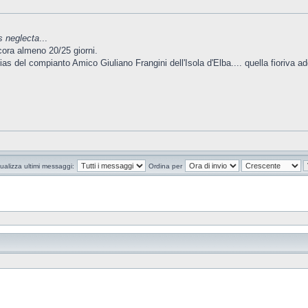
s neglecta
...
cora almeno 20/25 giorni.
s del compianto Amico Giuliano Frangini dell'Isola d'Elba.... quella fioriva addir
ualizza ultimi messaggi:
Ordina per