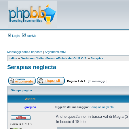
Login
Iscriviti
Messaggi senza risposta
|
Argomenti attivi
Indice
»
Orchidee d'Italia - Forum ufficiale del G.I.R.O.S.
»
Serapias
Serapias neglecta
Pagina
1
di
1
[ 3 messaggi ]
Stampa pagina
Autore
giorgino
Oggetto del messaggio:
Serapias neglecta
Anche quest'anno, in bassa val di Magra (SP
In boccio il 18 feb.:
Socio G.I.R.O.S.