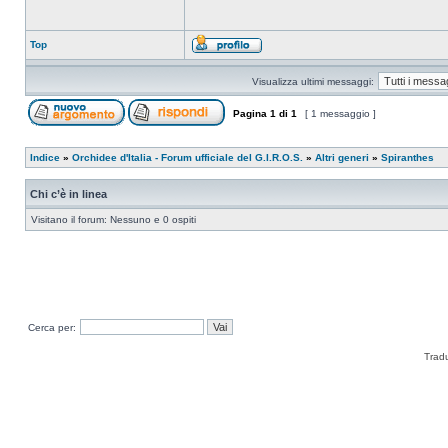
Top
Visualizza ultimi messaggi:
Pagina
1
di
1
[ 1 messaggio ]
Indice
»
Orchidee d'Italia - Forum ufficiale del G.I.R.O.S.
»
Altri generi
»
Spiranthes
Chi c’è in linea
Visitano il forum: Nessuno e 0 ospiti
Cerca per:
Trad