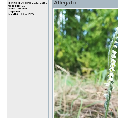
Allegato:
Iscritto il:
26 aprile 2022, 18:59
Messaggi:
31
Nome:
Lorenzo
Cognome:
C
Località:
Udine, FVG