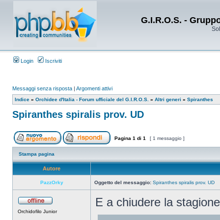
G.I.R.O.S. - Grupp
Sol
Login
Iscriviti
Messaggi senza risposta
|
Argomenti attivi
Indice
»
Orchidee d'Italia - Forum ufficiale del G.I.R.O.S.
»
Altri generi
»
Spiranthes
Spiranthes spiralis prov. UD
Pagina
1
di
1
[ 1 messaggio ]
Stampa pagina
Autore
PazzOrky
Oggetto del messaggio:
Spiranthes spiralis prov. UD
E a chiudere la stagione
Orchidofilo Junior