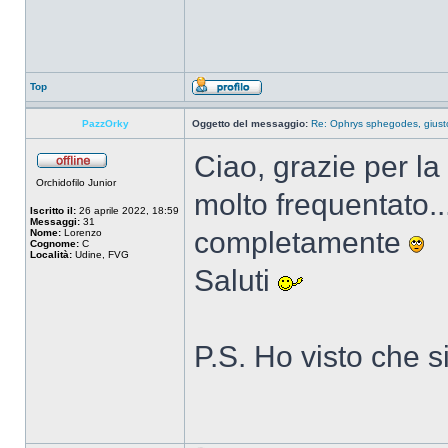
Top
PazzOrky
Oggetto del messaggio:
Re: Ophrys sphegodes, giust
Ciao, grazie per la
Orchidofilo Junior
molto frequentato..
Iscritto il:
26 aprile 2022, 18:59
Messaggi:
31
completamente
Nome:
Lorenzo
Cognome:
C
Località:
Udine, FVG
Saluti
P.S. Ho visto che 