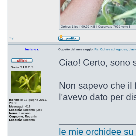
Ophrys 1.jpg [ 99.56 KiB | Osservato 7655 volte ]
Top
luciano r.
Oggetto del messaggio:
Re: Ophrys sphegodes, giust
Ciao! Certo, sono
Socio G.I.R.O.S.
Non sapevo che il 
l'avevo dato per di
Iscritto il:
13 giugno 2011,
23:50
Messaggi:
418
Località:
Tarcento (Ud)
Nome:
Luciano
Cognome:
Regattin
______________
Località:
Tarcento
le mie orchidee su f