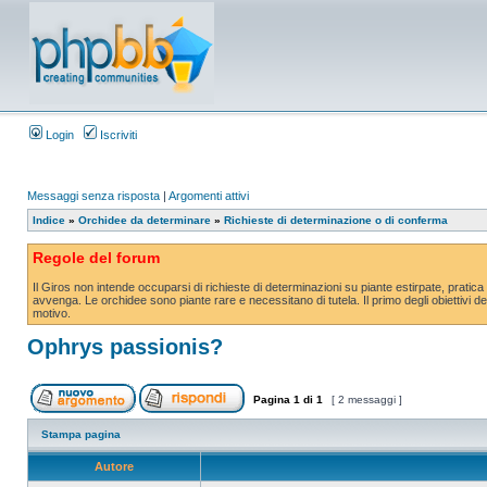
Login
Iscriviti
Messaggi senza risposta
|
Argomenti attivi
Indice
»
Orchidee da determinare
»
Richieste di determinazione o di conferma
Regole del forum
Il Giros non intende occuparsi di richieste di determinazioni su piante estirpate, prati
avvenga. Le orchidee sono piante rare e necessitano di tutela. Il primo degli obiettivi 
motivo.
Ophrys passionis?
Pagina
1
di
1
[ 2 messaggi ]
Stampa pagina
Autore