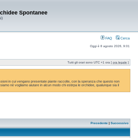
Orchidee Spontanee
i)
FAQ
Cerca
Oggi è 8 agosto 2026, 9:01
Tutti gli orari sono UTC +1 ora [
ora legale
]
cussioni in cui vengano presentate piante raccolte, con la speranza che questo non
ossiamo nè vogliamo aiutare in alcun modo chi estirpa le orchidee, qualunque sia il
Precedente
|
Successivo