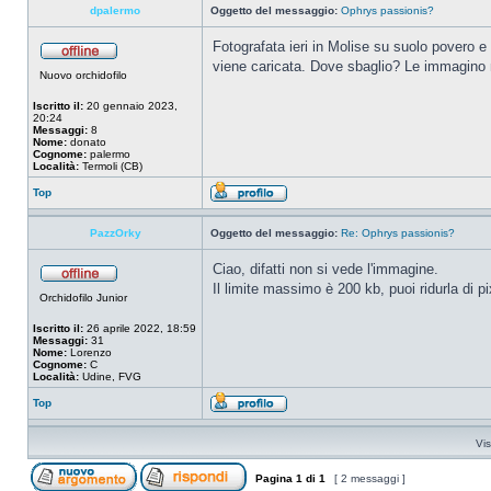
dpalermo
Oggetto del messaggio:
Ophrys passionis?
Fotografata ieri in Molise su suolo povero e 
viene caricata. Dove sbaglio? Le immagino n
Nuovo orchidofilo
Iscritto il:
20 gennaio 2023,
20:24
Messaggi:
8
Nome:
donato
Cognome:
palermo
Località:
Termoli (CB)
Top
PazzOrky
Oggetto del messaggio:
Re: Ophrys passionis?
Ciao, difatti non si vede l'immagine.
Il limite massimo è 200 kb, puoi ridurla di 
Orchidofilo Junior
Iscritto il:
26 aprile 2022, 18:59
Messaggi:
31
Nome:
Lorenzo
Cognome:
C
Località:
Udine, FVG
Top
Vis
Pagina
1
di
1
[ 2 messaggi ]