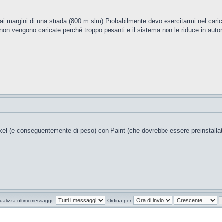
ai margini di una strada (800 m slm).Probabilmente devo esercitarmi nel caricare
on vengono caricate perché troppo pesanti e il sistema non le riduce in aut
pixel (e conseguentemente di peso) con Paint (che dovrebbe essere preinstallat
ualizza ultimi messaggi:
Ordina per