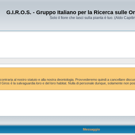
G.I.R.O.S. - Gruppo Italiano per la Ricerca sulle 
Solo il fiore che lasci sulla pianta è tuo. (Aldo Capitin
ca contraria al nostro statuto e alla nostra deontologia. Provvederemo quindi a cancellare dis
del Giros è la salvaguardia loro e del loro habitat. Nulla di personale dunque, solamente non p
Messaggio