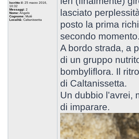
ieri (finalmente) g
Iscritto il:
25 marzo 2016,
10:32
lasciato perplessit
Messaggi:
2
Nome:
Angelo
Cognome:
Mulé
Località:
Caltanissetta
posto la prima ric
secondo momento
A bordo strada, a p
di un gruppo nutrit
bombyliflora. Il rit
di Caltanissetta.
Un dubbio l'avrei, 
di imparare.