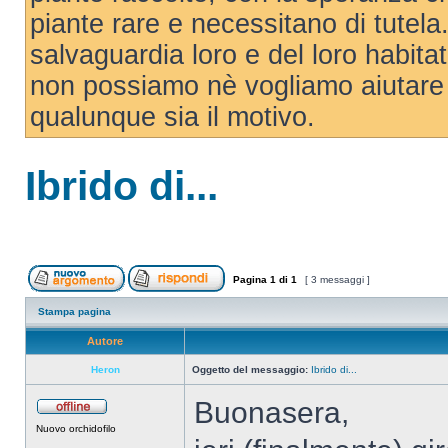
piante rare e necessitano di tutela. 
salvaguardia loro e del loro habit
non possiamo nè vogliamo aiutare 
qualunque sia il motivo.
Ibrido di...
Pagina
1
di
1
[ 3 messaggi ]
Stampa pagina
Autore
Heron
Oggetto del messaggio:
Ibrido di...
Buonasera,
Nuovo orchidofilo