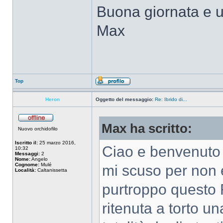
Buona giornata e u
Max
Top
Heron
Oggetto del messaggio:
Re: Ibrido di...
Max ha scritto:
Nuovo orchidofilo
Iscritto il:
25 marzo 2016,
Ciao e benvenuto
10:32
Messaggi:
2
Nome:
Angelo
Cognome:
Mulé
mi scuso per non 
Località:
Caltanissetta
purtroppo questo 
ritenuta a torto u