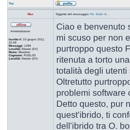
Top
Max
Oggetto del messaggio:
Re: Ibrido di...
Ciao e benvenuto 
Amministratore
mi scuso per non e
Iscritto il:
10 giugno 2011,
22:46
purtroppo questo F
Messaggi:
1286
Località:
Alassio (SV)
Nome:
Massimo
Cognome:
PUGLISI
ritenuta a torto un
Località:
Alassio (SV)
totalità degli utenti
Oltretutto purtrop
problemi software 
Detto questo, pur
quest'ibrido, ti con
dell'ibrido tra O. b