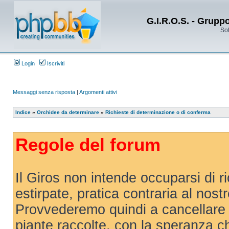
G.I.R.O.S. - Grupp
Sol
Login
Iscriviti
Messaggi senza risposta
|
Argomenti attivi
Indice
»
Orchidee da determinare
»
Richieste di determinazione o di conferma
Regole del forum
Il Giros non intende occuparsi di r
estirpate, pratica contraria al nost
Provvederemo quindi a cancellare 
piante raccolte, con la speranza 