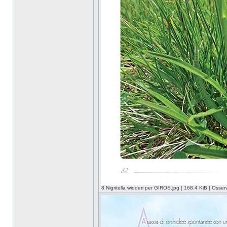
8 Nigritella widderi per GIROS.jpg [ 168.4 KiB | Osser