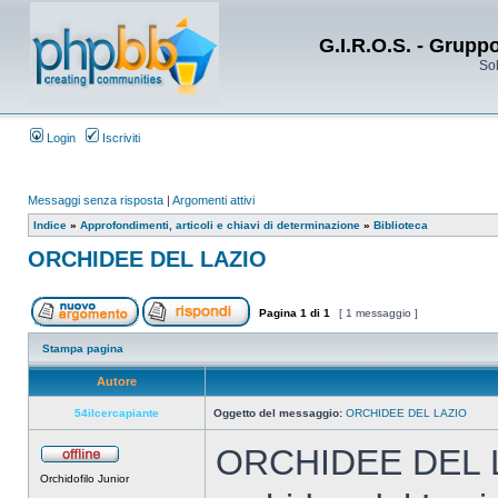
G.I.R.O.S. - Grupp
Sol
Login
Iscriviti
Messaggi senza risposta
|
Argomenti attivi
Indice
»
Approfondimenti, articoli e chiavi di determinazione
»
Biblioteca
ORCHIDEE DEL LAZIO
Pagina
1
di
1
[ 1 messaggio ]
Stampa pagina
Autore
54ilcercapiante
Oggetto del messaggio:
ORCHIDEE DEL LAZIO
ORCHIDEE DEL LAZ
Orchidofilo Junior