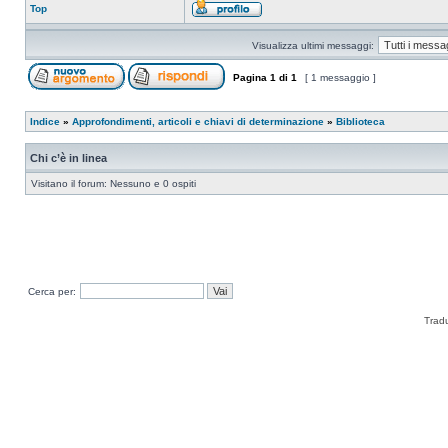
Top
Visualizza ultimi messaggi:
Pagina
1
di
1
[ 1 messaggio ]
Indice
»
Approfondimenti, articoli e chiavi di determinazione
»
Biblioteca
Chi c’è in linea
Visitano il forum: Nessuno e 0 ospiti
Cerca per:
Trad