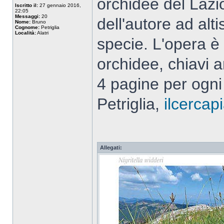
orchidee del Lazi
Iscritto il:
27 gennaio 2016,
22:05
Messaggi:
20
dell'autore ad alt
Nome:
Bruno
Cognome:
Petriglia
Località:
Alatri
specie. L'opera è 
orchidee, chiavi 
4 pagine per ogni 
Petriglia,
ilcerca
Allegati: