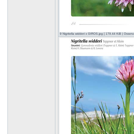
9 Nigritella widderi x GIROS.jpg [ 179.44 KiB | Osserv