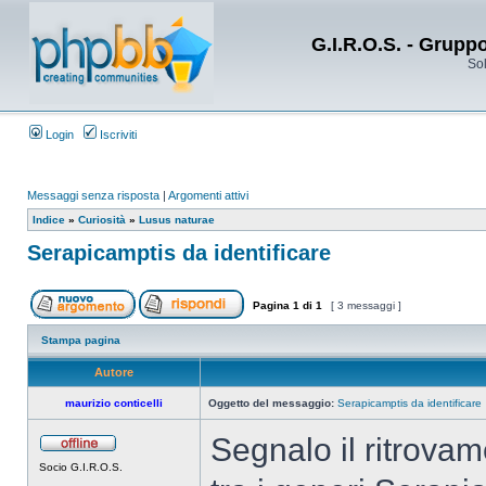
G.I.R.O.S. - Grupp
Sol
Login
Iscriviti
Messaggi senza risposta
|
Argomenti attivi
Indice
»
Curiosità
»
Lusus naturae
Serapicamptis da identificare
Pagina
1
di
1
[ 3 messaggi ]
Stampa pagina
Autore
maurizio conticelli
Oggetto del messaggio:
Serapicamptis da identificare
Segnalo il ritrovam
Socio G.I.R.O.S.