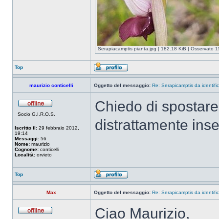
Serapiacamptis pianta.jpg [ 182.18 KiB | Osservato 1
Top
maurizio conticelli
Oggetto del messaggio:
Re: Serapicamptis da identifi
Chiedo di spostare 
Socio G.I.R.O.S.
distrattamente inse
Iscritto il:
29 febbraio 2012,
19:14
Messaggi:
56
Nome:
maurizio
Cognome:
conticelli
Località:
orvieto
Top
Max
Oggetto del messaggio:
Re: Serapicamptis da identifi
Ciao Maurizio,