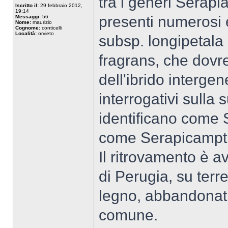
tra i generi Serapi
Iscritto il:
29 febbraio 2012,
19:14
presenti numerosi 
Messaggi:
56
Nome:
maurizio
Cognome:
conticelli
Località:
orvieto
subsp. longipetala
fragrans, che dovr
dell'ibrido interg
interrogativi sulla 
identificano come 
come Serapicampti
Il ritrovamento è a
di Perugia, su terr
legno, abbandonati 
comune.