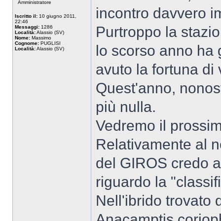
Amministratore
incontro davvero i
Iscritto il:
10 giugno 2011,
22:46
Purtroppo la stazio
Messaggi:
1286
Località:
Alassio (SV)
Nome:
Massimo
Cognome:
PUGLISI
lo scorso anno ha 
Località:
Alassio (SV)
avuto la fortuna di 
Quest'anno, nonosta
più nulla.
Vedremo il prossi
Relativamente al no
del GIROS credo ab
riguardo la "classif
Nell'ibrido trovato
Anacamptis coriop