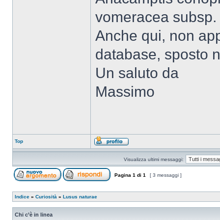
vomeracea subsp.
Anche qui, non app
database, sposto n
Un saluto da
Massimo
Top
Visualizza ultimi messaggi:
Pagina
1
di
1
[ 3 messaggi ]
Indice
»
Curiosità
»
Lusus naturae
Chi c’è in linea