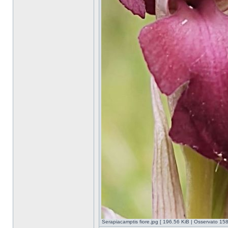
Serapiacamptis fiore.jpg [ 196.56 KiB | Osservato 158