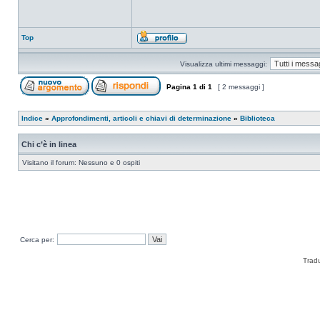
Top
Visualizza ultimi messaggi:
Pagina
1
di
1
[ 2 messaggi ]
Indice
»
Approfondimenti, articoli e chiavi di determinazione
»
Biblioteca
Chi c’è in linea
Visitano il forum: Nessuno e 0 ospiti
Cerca per:
Trad