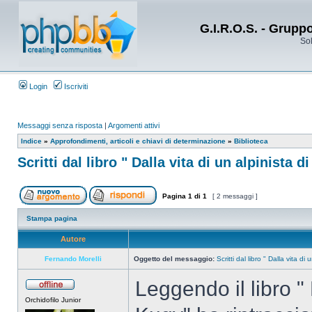
G.I.R.O.S. - Grupp
Sol
Login
Iscriviti
Messaggi senza risposta
|
Argomenti attivi
Indice
»
Approfondimenti, articoli e chiavi di determinazione
»
Biblioteca
Scritti dal libro " Dalla vita di un alpinista d
Pagina
1
di
1
[ 2 messaggi ]
Stampa pagina
Autore
Fernando Morelli
Oggetto del messaggio:
Scritti dal libro " Dalla vita di
Leggendo il libro " 
Orchidofilo Junior