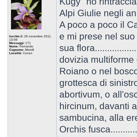
Kugy" ho rintraccia
Alpi Giulie negli an
A poco a poco il C
e mi prese nel suo
Iscritto il:
26 novembre 2011,
13:09
Messaggi:
171
sua flora.............
Nome:
Fernando
Cognome:
Morelli
Località:
Cuneo
dovizia multiforme 
Roiano o nel bosco 
grottesca di sinis
abortivum, o all'os
hircinum, davanti al
sambucina, alla er
Orchis fusca.......