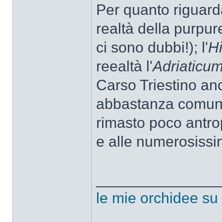
Per quanto riguard
realtà della purpur
ci sono dubbi!); l'
H
reealtà l'
Adriaticu
Carso Triestino anc
abbastanza comuni, 
rimasto poco antrop
e alle numerosissi
______________
le mie orchidee su f