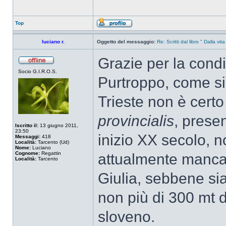
Top
luciano r.
Oggetto del messaggio:
Re: Scritti dal libro " Dalla vit
Grazie per la condi
Socio G.I.R.O.S.
Purtroppo, come si
Trieste non è certo
provincialis
, prese
Iscritto il:
13 giugno 2011,
23:50
inizio XX secolo, no
Messaggi:
418
Località:
Tarcento (Ud)
Nome:
Luciano
Cognome:
Regattin
attualmente mancan
Località:
Tarcento
Giulia, sebbene sia 
non più di 300 mt da
sloveno.