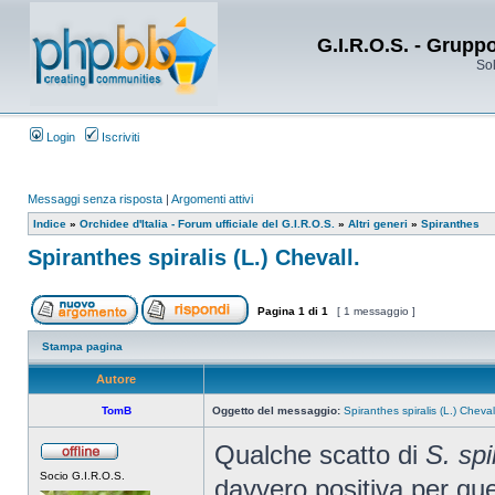
G.I.R.O.S. - Grupp
Sol
Login
Iscriviti
Messaggi senza risposta
|
Argomenti attivi
Indice
»
Orchidee d'Italia - Forum ufficiale del G.I.R.O.S.
»
Altri generi
»
Spiranthes
Spiranthes spiralis (L.) Chevall.
Pagina
1
di
1
[ 1 messaggio ]
Stampa pagina
Autore
TomB
Oggetto del messaggio:
Spiranthes spiralis (L.) Cheval
Qualche scatto di
S. spi
Socio G.I.R.O.S.
davvero positiva per qu