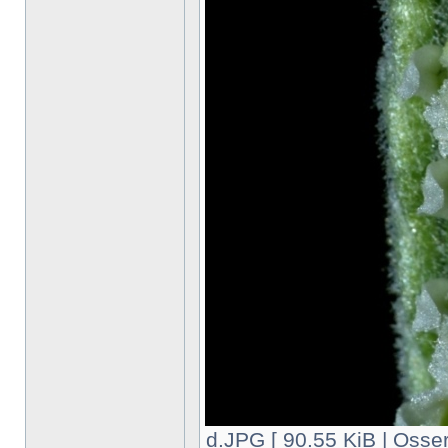
d.JPG [ 90.55 KiB | Osser