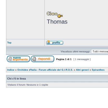
Thomas
Top
Visualizza ultimi messaggi:
Pagina
1
di
1
[ 1 messaggio ]
Indice
»
Orchidee d'Italia - Forum ufficiale del G.I.R.O.S.
»
Altri generi
»
Spiranthes
Chi c’è in linea
Visitano il forum: Nessuno e 1 ospite