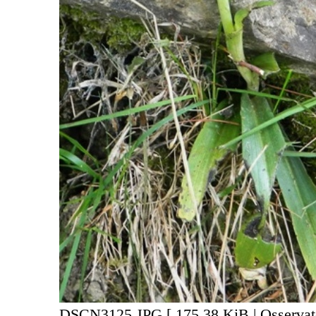
DSCN3125.JPG [ 175.38 KiB | Osservato