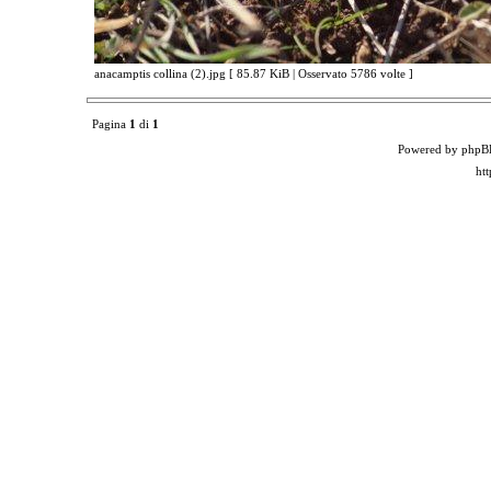
anacamptis collina (2).jpg [ 85.87 KiB | Osservato 5786 volte ]
Pagina
1
di
1
Powered by phpB
ht