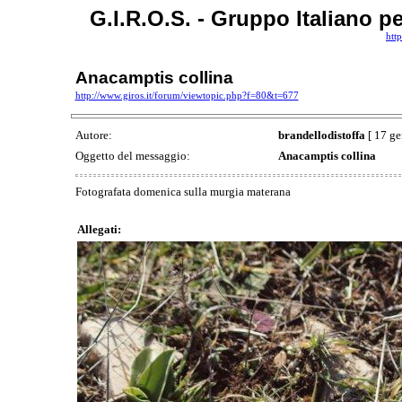
G.I.R.O.S. - Gruppo Italiano p
htt
Anacamptis collina
http://www.giros.it/forum/viewtopic.php?f=80&t=677
Autore:
brandellodistoffa
[ 17 ge
Oggetto del messaggio:
Anacamptis collina
Fotografata domenica sulla murgia materana
Allegati: