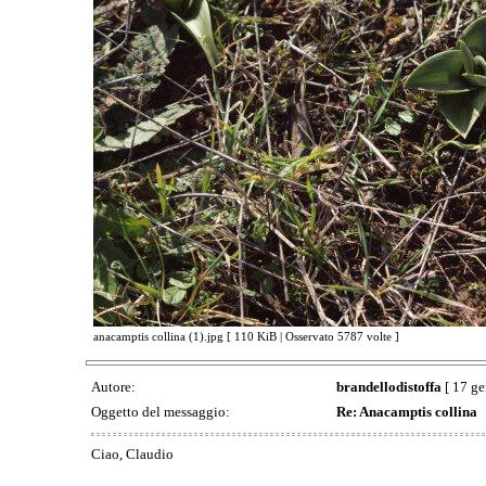
anacamptis collina (1).jpg [ 110 KiB | Osservato 5787 volte ]
Autore:
brandellodistoffa
[ 17 ge
Oggetto del messaggio:
Re: Anacamptis collina
Ciao, Claudio