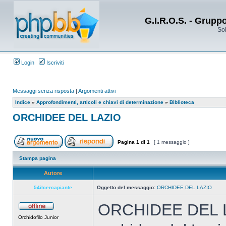
G.I.R.O.S. - Grupp
Sol
Login
Iscriviti
Messaggi senza risposta
|
Argomenti attivi
Indice
»
Approfondimenti, articoli e chiavi di determinazione
»
Biblioteca
ORCHIDEE DEL LAZIO
Pagina
1
di
1
[ 1 messaggio ]
Stampa pagina
Autore
54ilcercapiante
Oggetto del messaggio:
ORCHIDEE DEL LAZIO
ORCHIDEE DEL LAZ
Orchidofilo Junior