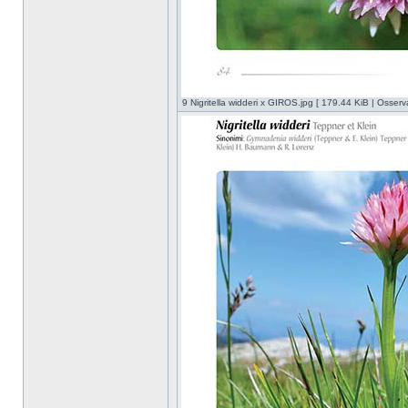
9 Nigritella widderi x GIROS.jpg [ 179.44 KiB | Osserv