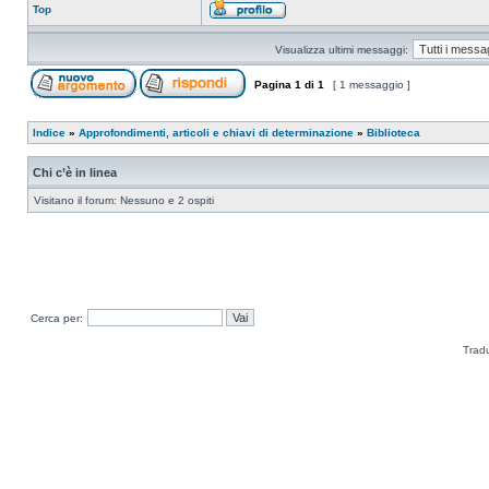
Top
Visualizza ultimi messaggi:
Pagina
1
di
1
[ 1 messaggio ]
Indice
»
Approfondimenti, articoli e chiavi di determinazione
»
Biblioteca
Chi c’è in linea
Visitano il forum: Nessuno e 2 ospiti
Cerca per:
Trad