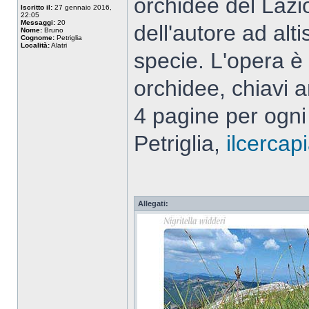
orchidee del Lazi
Iscritto il:
27 gennaio 2016,
22:05
Messaggi:
20
dell'autore ad alt
Nome:
Bruno
Cognome:
Petriglia
Località:
Alatri
specie. L'opera è 
orchidee, chiavi 
4 pagine per ogni 
Petriglia,
ilcerca
Allegati: