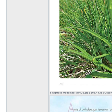
8 Nigritella widderi per GIROS.jpg [ 168.4 KiB | Osser