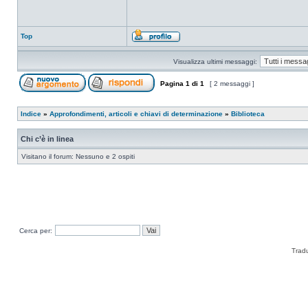
Top
Visualizza ultimi messaggi:
Pagina
1
di
1
[ 2 messaggi ]
Indice
»
Approfondimenti, articoli e chiavi di determinazione
»
Biblioteca
Chi c’è in linea
Visitano il forum: Nessuno e 2 ospiti
Cerca per:
Trad