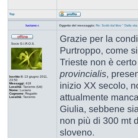
Top
luciano r.
Oggetto del messaggio:
Re: Scritti dal libro " Dalla vit
Grazie per la condi
Socio G.I.R.O.S.
Purtroppo, come si
Trieste non è certo
provincialis
, prese
Iscritto il:
13 giugno 2011,
23:50
inizio XX secolo, no
Messaggi:
418
Località:
Tarcento (Ud)
Nome:
Luciano
Cognome:
Regattin
attualmente mancan
Località:
Tarcento
Giulia, sebbene sia 
non più di 300 mt da
sloveno.