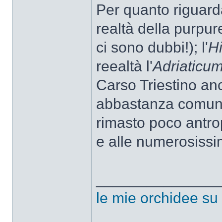
Per quanto riguard
realtà della purpur
ci sono dubbi!); l'
H
reealtà l'
Adriaticu
Carso Triestino anc
abbastanza comuni, 
rimasto poco antrop
e alle numerosissi
______________
le mie orchidee su f