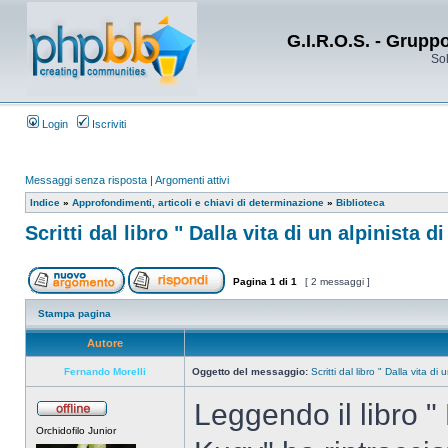
G.I.R.O.S. - Grupp
Sol
Login
Iscriviti
Messaggi senza risposta
|
Argomenti attivi
Indice
»
Approfondimenti, articoli e chiavi di determinazione
»
Biblioteca
Scritti dal libro " Dalla vita di un alpinista d
Pagina
1
di
1
[ 2 messaggi ]
Stampa pagina
Autore
Fernando Morelli
Oggetto del messaggio:
Scritti dal libro " Dalla vita di
Leggendo il libro " 
Orchidofilo Junior