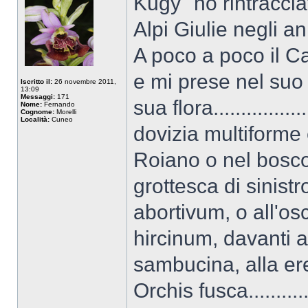
Kugy" ho rintraccia
Alpi Giulie negli an
A poco a poco il C
e mi prese nel suo
Iscritto il:
26 novembre 2011,
13:09
Messaggi:
171
sua flora.............
Nome:
Fernando
Cognome:
Morelli
Località:
Cuneo
dovizia multiforme 
Roiano o nel bosco 
grottesca di sinis
abortivum, o all'os
hircinum, davanti al
sambucina, alla er
Orchis fusca.......