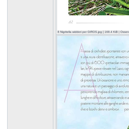
8 Nigritella widderi per GIROS.jpg [ 168.4 KiB | Osser