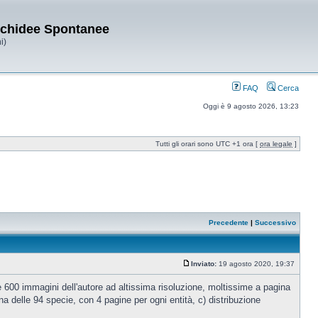
Orchidee Spontanee
i)
FAQ
Cerca
Oggi è 9 agosto 2026, 13:23
Tutti gli orari sono UTC +1 ora [
ora legale
]
Precedente
|
Successivo
Inviato:
19 agosto 2020, 19:37
600 immagini dell'autore ad altissima risoluzione, moltissime a pagina
una delle 94 specie, con 4 pagine per ogni entità, c) distribuzione