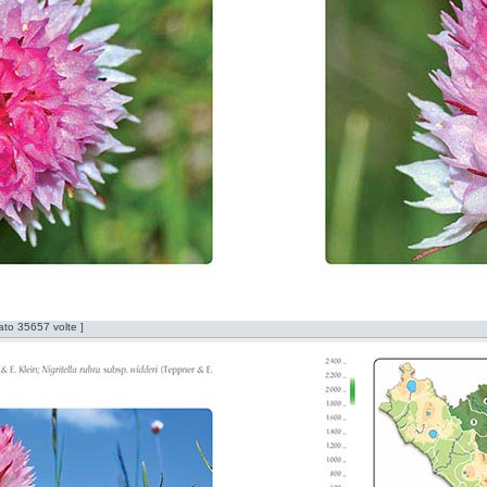
ato 35657 volte ]