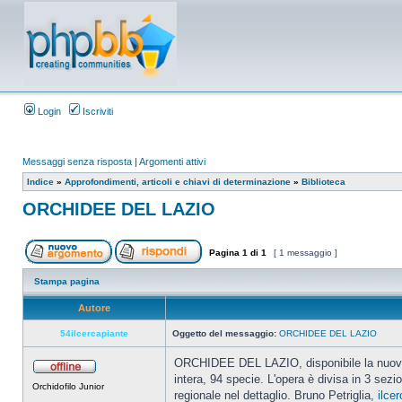
Login
Iscriviti
Messaggi senza risposta
|
Argomenti attivi
Indice
»
Approfondimenti, articoli e chiavi di determinazione
»
Biblioteca
ORCHIDEE DEL LAZIO
Pagina
1
di
1
[ 1 messaggio ]
Stampa pagina
Autore
54ilcercapiante
Oggetto del messaggio:
ORCHIDEE DEL LAZIO
ORCHIDEE DEL LAZIO, disponibile la nuoviss
intera, 94 specie. L'opera è divisa in 3 sezi
Orchidofilo Junior
regionale nel dettaglio. Bruno Petriglia,
ilce