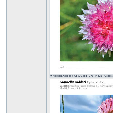
9 Nigritella widderi x GIROS.jpg [ 179.44 KiB | Osserv