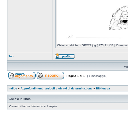
Chiavi analitiche x GIROS.jpg [ 173.91 KiB | Osservat
Top
Vis
Pagina
1
di
1
[ 1 messaggio ]
Indice
»
Approfondimenti, articoli e chiavi di determinazione
»
Biblioteca
Chi c’è in linea
Visitano il forum: Nessuno e 1 ospite