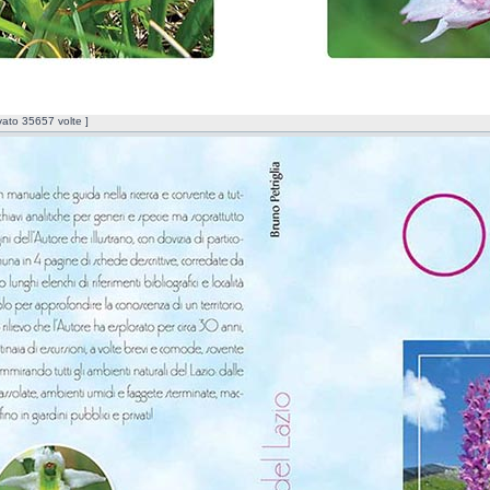
vato 35657 volte ]