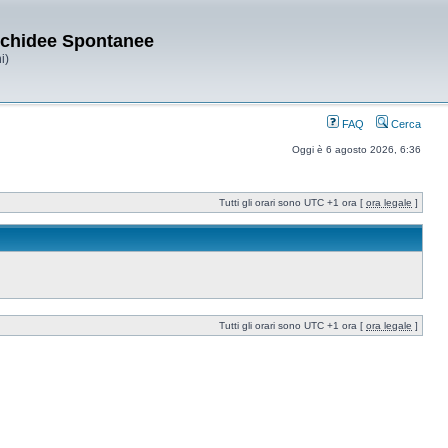
Orchidee Spontanee
i)
FAQ
Cerca
Oggi è 6 agosto 2026, 6:36
Tutti gli orari sono UTC +1 ora [
ora legale
]
Tutti gli orari sono UTC +1 ora [
ora legale
]