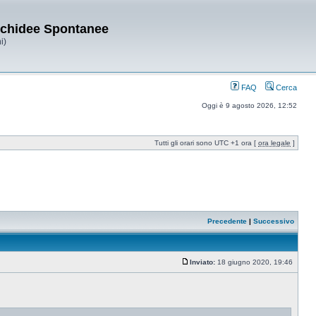
Orchidee Spontanee
i)
FAQ
Cerca
Oggi è 9 agosto 2026, 12:52
Tutti gli orari sono UTC +1 ora [
ora legale
]
Precedente
|
Successivo
Inviato:
18 giugno 2020, 19:46