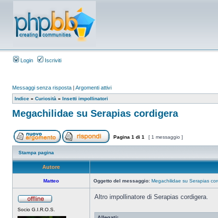
Login
Iscriviti
Messaggi senza risposta
|
Argomenti attivi
Indice
»
Curiosità
»
Insetti impollinatori
Megachilidae su Serapias cordigera
Pagina
1
di
1
[ 1 messaggio ]
Stampa pagina
Autore
Matteo
Oggetto del messaggio:
Megachilidae su Serapias cor
Altro impollinatore di Serapias cordigera.
Socio G.I.R.O.S.
Allegati: