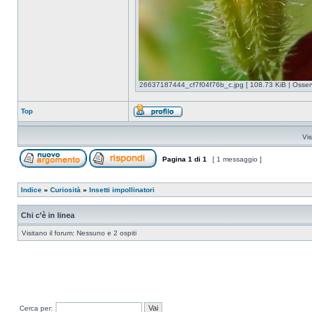
26637187444_cf7f04f76b_c.jpg [ 108.73 KiB | Osserv
Top
Vis
Pagina
1
di
1
[ 1 messaggio ]
Indice
»
Curiosità
»
Insetti impollinatori
Chi c’è in linea
Visitano il forum: Nessuno e 2 ospiti
Cerca per: