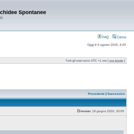
Orchidee Spontanee
i)
FAQ
Cerca
Oggi è 6 agosto 2026, 4:45
Tutti gli orari sono UTC +1 ora [
ora legale
]
Precedente
|
Successivo
Inviato:
18 giugno 2020, 20:05