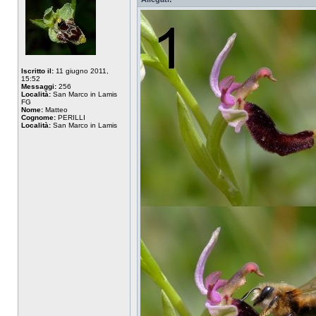
Iscritto il:
11 giugno 2011,
15:52
Messaggi:
256
Località:
San Marco in Lamis
FG
Nome:
Matteo
Cognome:
PERILLI
Località:
San Marco in Lamis