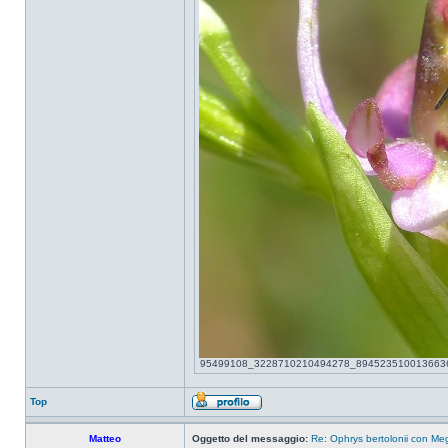
95499108_3228710210494278_8945235100136636416_
Top
Matteo
Oggetto del messaggio:
Re: Ophrys bertolonii con Meg