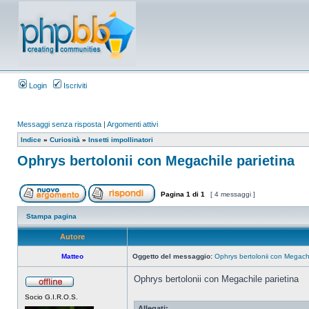
Login
Iscriviti
Messaggi senza risposta
|
Argomenti attivi
Indice
»
Curiosità
»
Insetti impollinatori
Ophrys bertolonii con Megachile parietina
Pagina
1
di
1
[ 4 messaggi ]
Stampa pagina
Autore
Matteo
Oggetto del messaggio:
Ophrys bertolonii con Megachi
Ophrys bertolonii con Megachile parietina
Socio G.I.R.O.S.
Allegati: