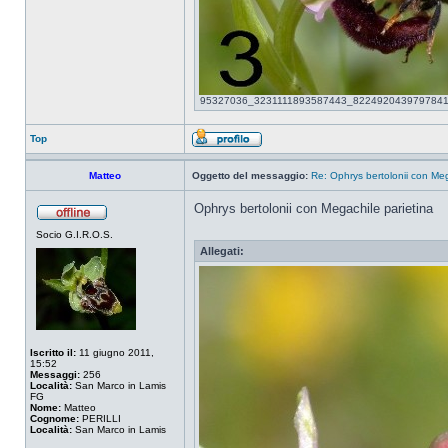
95327036_3231111893587443_822492043979784192_o
Top
Matteo
Oggetto del messaggio:
Re: Ophrys bertolonii con Meg
Ophrys bertolonii con Megachile parietina
Socio G.I.R.O.S.
Allegati:
Iscritto il:
11 giugno 2011,
15:52
Messaggi:
256
Località:
San Marco in Lamis
FG
Nome:
Matteo
Cognome:
PERILLI
Località:
San Marco in Lamis