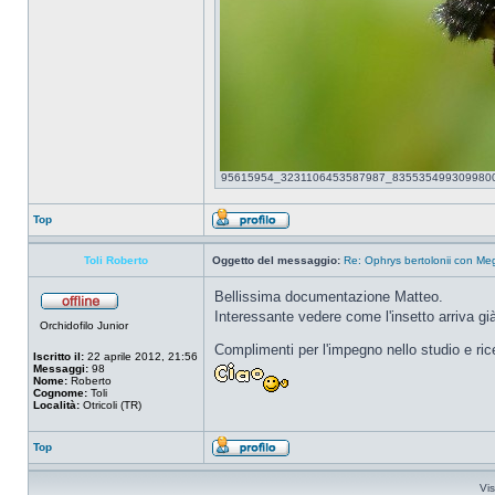
95615954_3231106453587987_8355354993099800576_
Top
Toli Roberto
Oggetto del messaggio:
Re: Ophrys bertolonii con Meg
Bellissima documentazione Matteo.
Interessante vedere come l'insetto arriva già
Orchidofilo Junior
Complimenti per l'impegno nello studio e ric
Iscritto il:
22 aprile 2012, 21:56
Messaggi:
98
Nome:
Roberto
Cognome:
Toli
Località:
Otricoli (TR)
Top
Vis