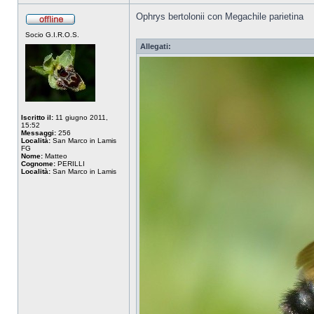
Ophrys bertolonii con Megachile parietina
Socio G.I.R.O.S.
Allegati:
Iscritto il:
11 giugno 2011,
15:52
Messaggi:
256
Località:
San Marco in Lamis
FG
Nome:
Matteo
Cognome:
PERILLI
Località:
San Marco in Lamis