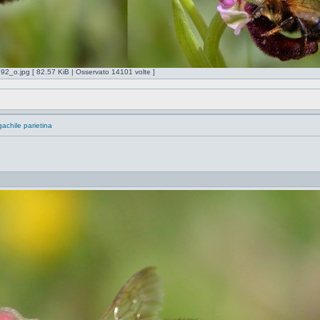
.jpg [ 82.57 KiB | Osservato 14101 volte ]
achile parietina