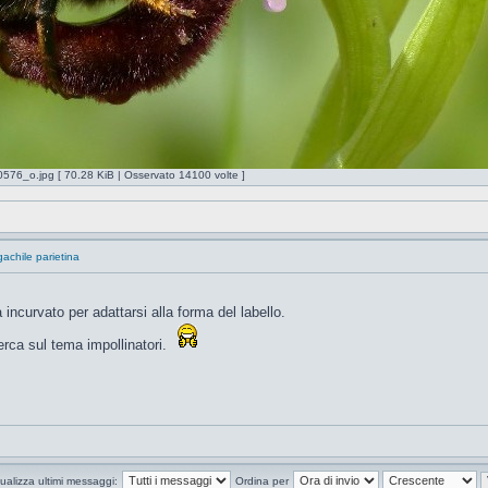
o.jpg [ 70.28 KiB | Osservato 14100 volte ]
achile parietina
 incurvato per adattarsi alla forma del labello.
erca sul tema impollinatori.
ualizza ultimi messaggi:
Ordina per