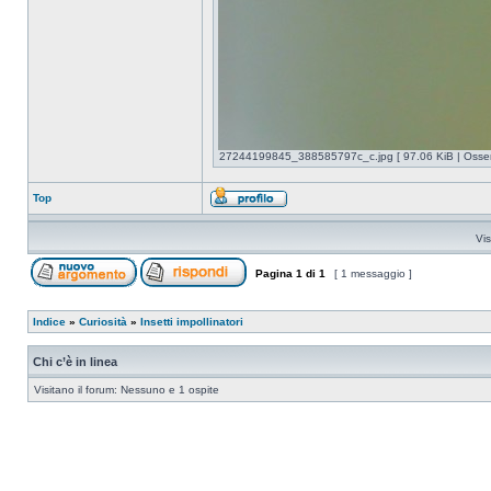
27244199845_388585797c_c.jpg [ 97.06 KiB | Osserv
Top
Vis
Pagina
1
di
1
[ 1 messaggio ]
Indice
»
Curiosità
»
Insetti impollinatori
Chi c’è in linea
Visitano il forum: Nessuno e 1 ospite