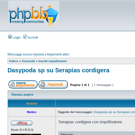
Login
Iscriviti
Messaggi senza risposta
|
Argomenti attivi
Indice
»
Curiosità
»
Insetti impollinatori
Dasypoda sp su Serapias cordigera
Pagina
1
di
1
[ 1 messaggio ]
Stampa pagina
Autore
Matteo
Oggetto del messaggio:
Dasypoda sp su Serapias cor
Serapias cordigera con impollinatore.
Socio G.I.R.O.S.
Allegati: