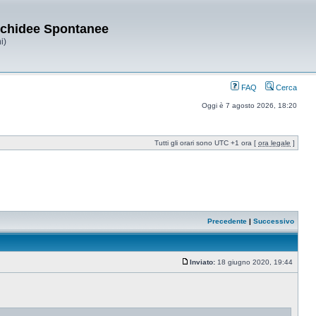
Orchidee Spontanee
i)
FAQ
Cerca
Oggi è 7 agosto 2026, 18:20
Tutti gli orari sono UTC +1 ora [
ora legale
]
Precedente
|
Successivo
Inviato:
18 giugno 2020, 19:44