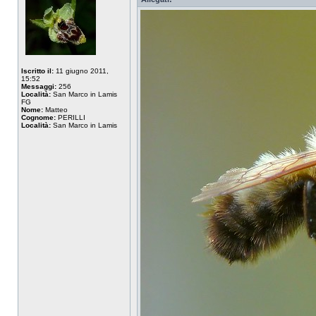
Iscritto il:
11 giugno 2011,
15:52
Messaggi:
256
Località:
San Marco in Lamis
FG
Nome:
Matteo
Cognome:
PERILLI
Località:
San Marco in Lamis