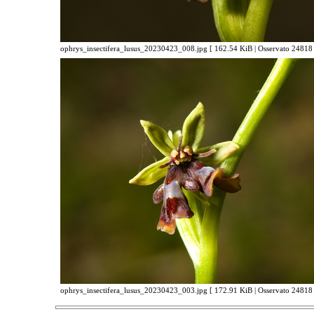
ophrys_insectifera_lusus_20230423_008.jpg [ 162.54 KiB | Osservato 24818 
ophrys_insectifera_lusus_20230423_003.jpg [ 172.91 KiB | Osservato 24818 