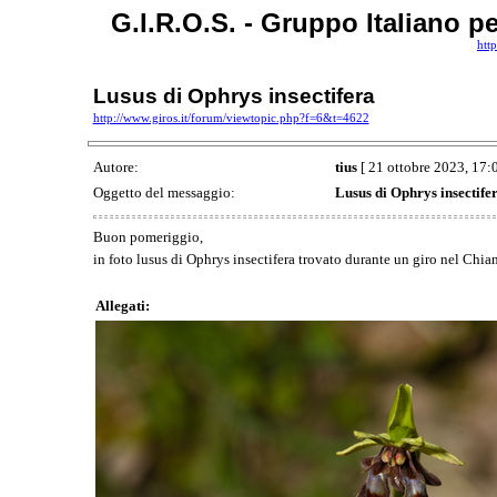
G.I.R.O.S. - Gruppo Italiano p
htt
Lusus di Ophrys insectifera
http://www.giros.it/forum/viewtopic.php?f=6&t=4622
Autore:
tius
[ 21 ottobre 2023, 17:0
Oggetto del messaggio:
Lusus di Ophrys insectife
Buon pomeriggio,
in foto lusus di Ophrys insectifera trovato durante un giro nel Chia
Allegati: