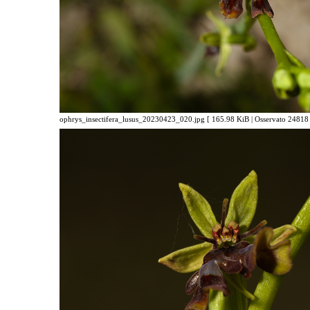
ophrys_insectifera_lusus_20230423_020.jpg [ 165.98 KiB | Osservato 24818 