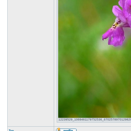
12239529_1069461179752536_6702578970129829049_
Top