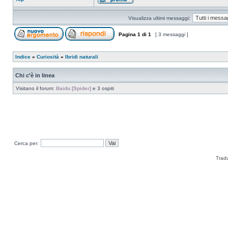
Visualizza ultimi messaggi:
Pagina
1
di
1
[ 3 messaggi ]
Indice
»
Curiosità
»
Ibridi naturali
Chi c’è in linea
Visitano il forum:
Baidu [Spider]
e 3 ospiti
Cerca per:
Trad