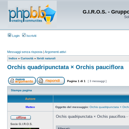
G.I.R.O.S. - Grupp
Sol
Login
Iscriviti
Messaggi senza risposta
|
Argomenti attivi
Indice
»
Curiosità
»
Ibridi naturali
Orchis quadripunctata × Orchis pauciflora
Pagina
1
di
1
[ 3 messaggi ]
Stampa pagina
Autore
Matteo
Oggetto del messaggio:
Orchis quadripunctata × Orchi
Orchis quadripunctata × Orchis pauciflora -
Socio G.I.R.O.S.
Allegati: