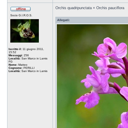
Orchis quadripunctata × Orchis pauciflora
Socio G.I.R.O.S.
Allegati:
Iscritto il:
11 giugno 2011,
15:52
Messaggi:
256
Località:
San Marco in Lamis
FG
Nome:
Matteo
Cognome:
PERILLI
Località:
San Marco in Lamis