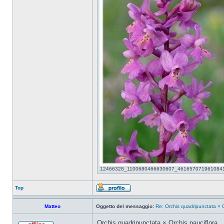
12466328_1100680466630607_4616570719610841684_
Top
Matteo
Oggetto del messaggio:
Re: Orchis quadripunctata × O
Orchis quadripunctata × Orchis pauciflora