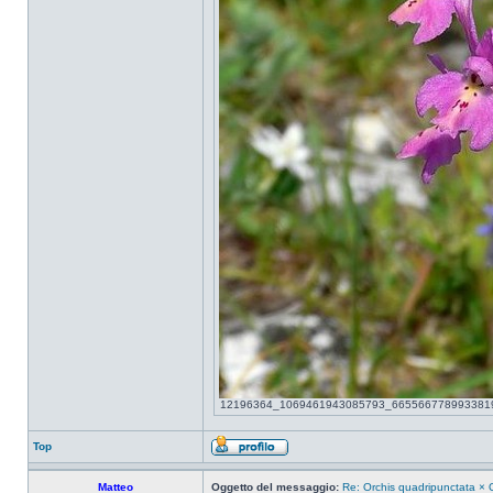
12196364_1069461943085793_6655667789933819900_
Top
Matteo
Oggetto del messaggio:
Re: Orchis quadripunctata × O