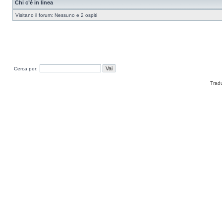
Chi c’è in linea
Visitano il forum: Nessuno e 2 ospiti
Cerca per:
Trad