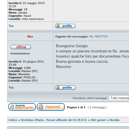
Iscritto il:
22 maggio 2015,
11:20
Messaggi:
18
Nome:
giorgio
Cognome:
mazzi
Località:
volta mantovana
Top
Max
Oggetto del messaggio:
Re: NEOTTIA
Buongiorno Giorgio,
è sempre un piacere incontrare le Ns. amate 
Amministratore
Inserisci qualche foto per documentare l'inc
Buona giornata e buona caccia.
Iscritto il:
10 giugno 2011,
22:46
Massimo
Messaggi:
1286
Località:
Alassio (SV)
Nome:
Massimo
Cognome:
PUGLISI
Località:
Alassio (SV)
Top
Visualizza ultimi messaggi:
Pagina
1
di
1
[ 2 messaggi ]
Indice
»
Orchidee d'Italia - Forum ufficiale del G.I.R.O.S.
»
Altri generi
»
Neottia