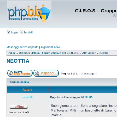
G.I.R.O.S. - Grupp
Sol
Login
Iscriviti
Messaggi senza risposta
|
Argomenti attivi
Indice
»
Orchidee d'Italia - Forum ufficiale del G.I.R.O.S.
»
Altri generi
»
Neottia
NEOTTIA
Pagina
1
di
1
[ 2 messaggi ]
Stampa pagina
Autore
papy 55
Oggetto del messaggio:
NEOTTIA
Buon giorno a tutti. Sono a segnalare l'incr
Mantovana (MN) in un boschetto di Carpino 
Nuovo orchidofilo
invecie...