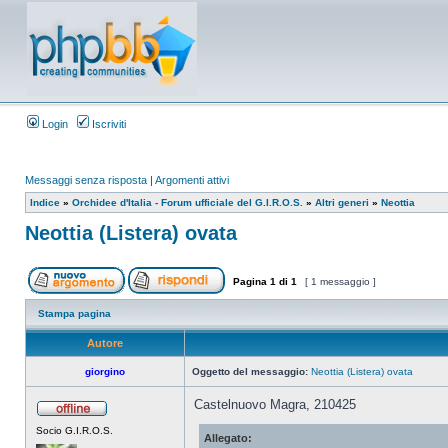
Login
Iscriviti
Messaggi senza risposta
|
Argomenti attivi
Indice
»
Orchidee d'Italia - Forum ufficiale del G.I.R.O.S.
»
Altri generi
»
Neottia
Neottia (Listera) ovata
Pagina
1
di
1
[ 1 messaggio ]
Stampa pagina
Autore
giorgino
Oggetto del messaggio:
Neottia (Listera) ovata
Castelnuovo Magra, 210425
Socio G.I.R.O.S.
Allegato: