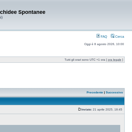
Orchidee Spontanee
i)
FAQ
Cerca
Oggi è 8 agosto 2026, 10:00
Tutti gli orari sono UTC +1 ora [
ora legale
]
Precedente
|
Successivo
Inviato:
21 aprile 2025, 18:45