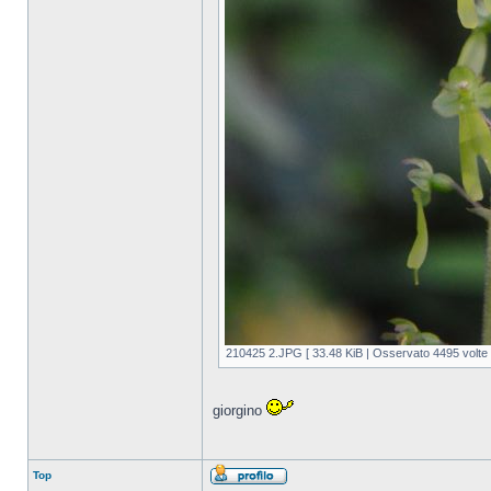
210425 2.JPG [ 33.48 KiB | Osservato 4495 volte 
giorgino
Top