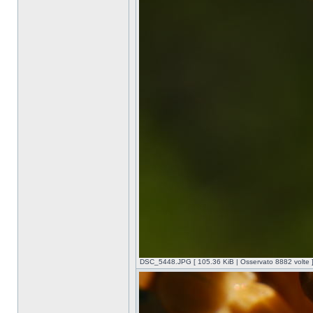
DSC_5448.JPG [ 105.36 KiB | Osservato 8882 volte 