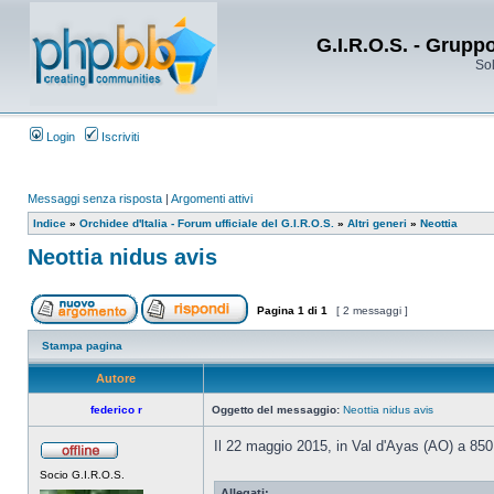
G.I.R.O.S. - Grupp
Sol
Login
Iscriviti
Messaggi senza risposta
|
Argomenti attivi
Indice
»
Orchidee d'Italia - Forum ufficiale del G.I.R.O.S.
»
Altri generi
»
Neottia
Neottia nidus avis
Pagina
1
di
1
[ 2 messaggi ]
Stampa pagina
Autore
federico r
Oggetto del messaggio:
Neottia nidus avis
Il 22 maggio 2015, in Val d'Ayas (AO) a 850 
Socio G.I.R.O.S.
Allegati: