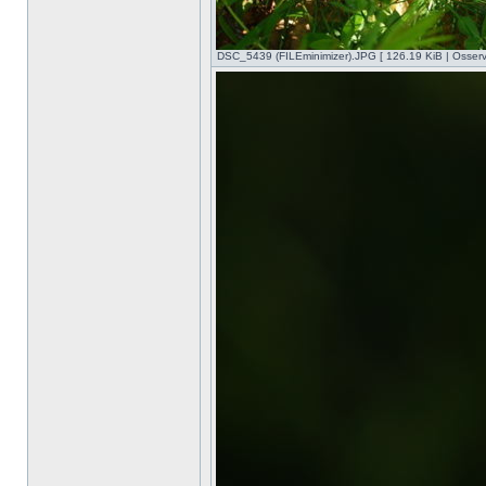
DSC_5439 (FILEminimizer).JPG [ 126.19 KiB | Osserv