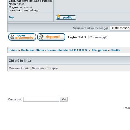
Località:
Torre del Lago Puccini
Nome:
ilaria
Cognome:
amore
Località:
torre del lago
Top
Visualizza ultimi messaggi:
Pagina
1
di
1
[ 2 messaggi ]
Indice
»
Orchidee d'Italia - Forum ufficiale del G.I.R.O.S.
»
Altri generi
»
Neottia
Chi c’è in linea
Visitano il forum: Nessuno e 1 ospite
Cerca per:
Trad