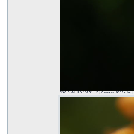
DSC_5444.JPG [ 84.51 KiB | Osservato 8882 volte ]