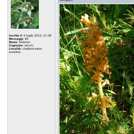
Iscritto il:
6 luglio 2014, 21:38
Messaggi:
80
Nome:
federico
Cognome:
secchi
Località:
challand-saint-
anselme