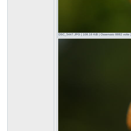
DSC_5447.JPG [ 108.16 KiB | Osservato 8882 volte 