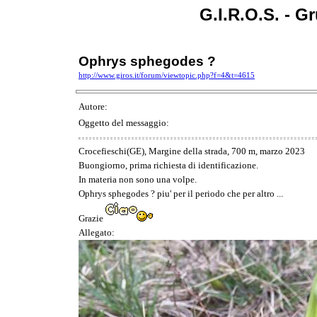
G.I.R.O.S. - G
Ophrys sphegodes ?
http://www.giros.it/forum/viewtopic.php?f=4&t=4615
Autore:
Oggetto del messaggio:
Crocefieschi(GE), Margine della strada, 700 m, marzo 2023
Buongiorno, prima richiesta di identificazione.
In materia non sono una volpe.
Ophrys sphegodes ? piu' per il periodo che per altro ...
Grazie
Allegato: