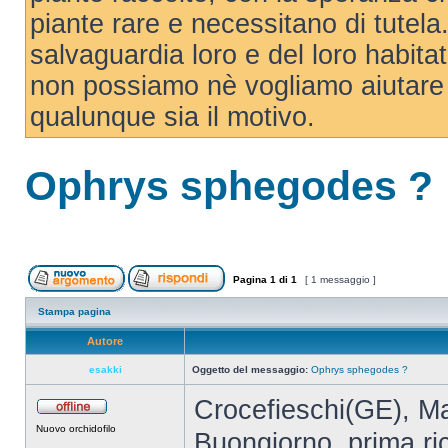
piante rare e necessitano di tutela. 
salvaguardia loro e del loro habit
non possiamo nè vogliamo aiutare 
qualunque sia il motivo.
Ophrys sphegodes ?
Pagina
1
di
1
[ 1 messaggio ]
Stampa pagina
Autore
esakki
Oggetto del messaggio:
Ophrys sphegodes ?
Crocefieschi(GE), Ma
Nuovo orchidofilo
Buongiorno, prima ric