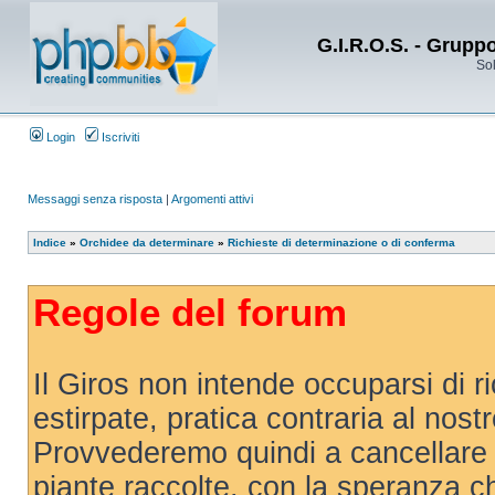
G.I.R.O.S. - Grupp
Sol
Login
Iscriviti
Messaggi senza risposta
|
Argomenti attivi
Indice
»
Orchidee da determinare
»
Richieste di determinazione o di conferma
Regole del forum
Il Giros non intende occuparsi di r
estirpate, pratica contraria al nost
Provvederemo quindi a cancellare 
piante raccolte, con la speranza 