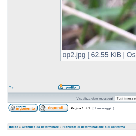
op2.jpg [ 62.55 KiB | O
Top
Visualizza ultimi messaggi:
Pagina
1
di
1
[ 1 messaggio ]
Indice
»
Orchidee da determinare
»
Richieste di determinazione o di conferma