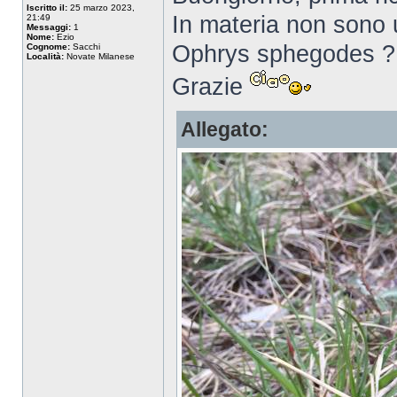
Iscritto il:
25 marzo 2023,
In materia non sono 
21:49
Messaggi:
1
Nome:
Ezio
Ophrys sphegodes ? pi
Cognome:
Sacchi
Località:
Novate Milanese
Grazie
Allegato: