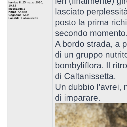
ieri (finalmente) g
Iscritto il:
25 marzo 2016,
10:32
lasciato perplessit
Messaggi:
2
Nome:
Angelo
Cognome:
Mulé
Località:
Caltanissetta
posto la prima ric
secondo momento
A bordo strada, a p
di un gruppo nutrit
bombyliflora. Il rit
di Caltanissetta.
Un dubbio l'avrei, 
di imparare.