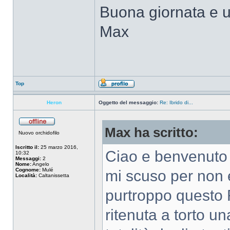
Buona giornata e u
Max
Top
Heron
Oggetto del messaggio:
Re: Ibrido di...
Max ha scritto:
Nuovo orchidofilo
Iscritto il:
25 marzo 2016,
Ciao e benvenuto
10:32
Messaggi:
2
Nome:
Angelo
Cognome:
Mulé
mi scuso per non 
Località:
Caltanissetta
purtroppo questo 
ritenuta a torto u