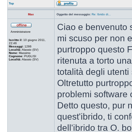
Top
Max
Oggetto del messaggio:
Re: Ibrido di...
Ciao e benvenuto 
Amministratore
mi scuso per non e
Iscritto il:
10 giugno 2011,
22:46
purtroppo questo F
Messaggi:
1286
Località:
Alassio (SV)
Nome:
Massimo
Cognome:
PUGLISI
ritenuta a torto un
Località:
Alassio (SV)
totalità degli utenti
Oltretutto purtrop
problemi software 
Detto questo, pur
quest'ibrido, ti con
dell'ibrido tra O. b