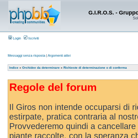
G.I.R.O.S. - Grupp
Sol
Login
Iscriviti
Messaggi senza risposta
|
Argomenti attivi
Indice
»
Orchidee da determinare
»
Richieste di determinazione o di conferma
Regole del forum
Il Giros non intende occuparsi di r
estirpate, pratica contraria al nost
Provvederemo quindi a cancellare 
piante raccolte, con la speranza 