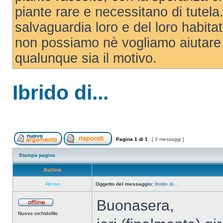
piante rare e necessitano di tutela. 
salvaguardia loro e del loro habit
non possiamo nè vogliamo aiutare 
qualunque sia il motivo.
Ibrido di...
Pagina
1
di
1
[ 3 messaggi ]
Stampa pagina
Autore
Heron
Oggetto del messaggio:
Ibrido di...
Buonasera,
Nuovo orchidofilo