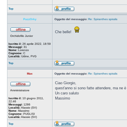
Top
PazzOrky
Oggetto del messaggio:
Re: Spiranthes spiralis
Che belle!
Orchidofilo Junior
Iscritto il:
26 aprile 2022, 18:59
Messaggi:
31
Nome:
Lorenzo
Cognome:
C
Località:
Udine, FVG
Top
Max
Oggetto del messaggio:
Re: Spiranthes spiralis
Ciao Giorgio,
quest'anno si sono fatte attendere, ma ne è va
Amministratore
Un caro saluto
Massimo
Iscritto il:
10 giugno 2011,
22:46
Messaggi:
1286
Località:
Alassio (SV)
Nome:
Massimo
Cognome:
PUGLISI
Località:
Alassio (SV)
Top