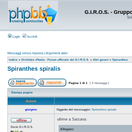
G.I.R.O.S. - Grupp
Sol
Login
Iscriviti
Messaggi senza risposta
|
Argomenti attivi
Indice
»
Orchidee d'Italia - Forum ufficiale del G.I.R.O.S.
»
Altri generi
»
Spiranthes
Spiranthes spiralis
Pagina
1
di
1
[ 3 messaggi ]
Stampa pagina
Autore
giorgino
Oggetto del messaggio:
Spiranthes spiralis
ultime a Sarzana:
Socio G.I.R.O.S.
Allegato: