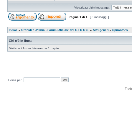
Visualizza ultimi messaggi:
Pagina
1
di
1
[ 3 messaggi ]
Indice
»
Orchidee d'Italia - Forum ufficiale del G.I.R.O.S.
»
Altri generi
»
Spiranthes
Chi c’è in linea
Visitano il forum: Nessuno e 1 ospite
Cerca per:
Trad