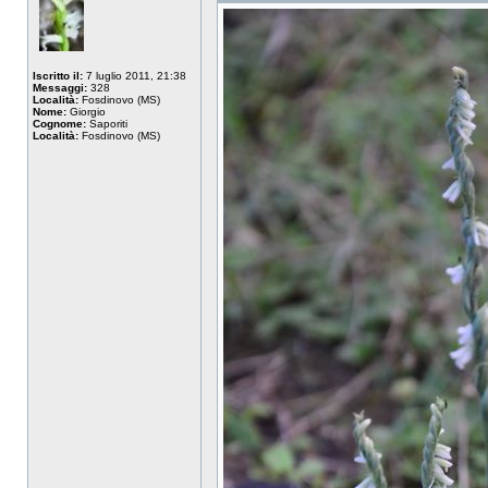
Iscritto il:
7 luglio 2011, 21:38
Messaggi:
328
Località:
Fosdinovo (MS)
Nome:
Giorgio
Cognome:
Saporiti
Località:
Fosdinovo (MS)