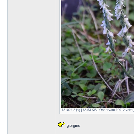
181024 2.jpg [ 68.53 KiB | Osservato 10012 volte 
giorgino