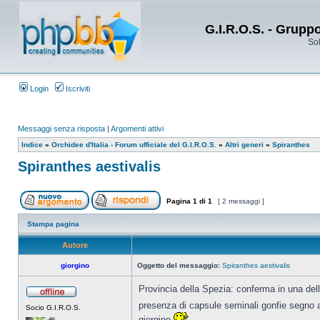
G.I.R.O.S. - Grupp
Sol
Login
Iscriviti
Messaggi senza risposta
|
Argomenti attivi
Indice
»
Orchidee d'Italia - Forum ufficiale del G.I.R.O.S.
»
Altri generi
»
Spiranthes
Spiranthes aestivalis
Pagina
1
di
1
[ 2 messaggi ]
Stampa pagina
Autore
giorgino
Oggetto del messaggio:
Spiranthes aestivalis
Provincia della Spezia: conferma in una delle
presenza di capsule seminali gonfie segno 
Socio G.I.R.O.S.
giorgino