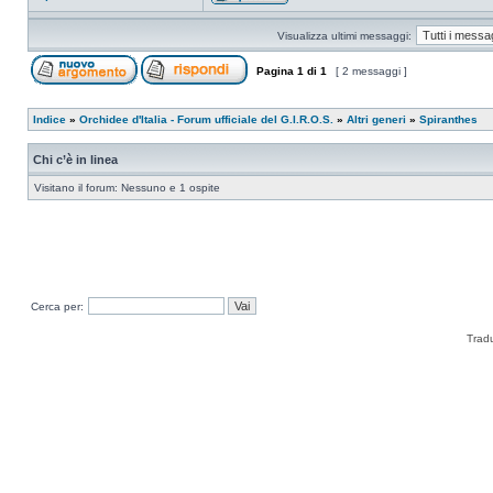
Visualizza ultimi messaggi:
Pagina
1
di
1
[ 2 messaggi ]
Indice
»
Orchidee d'Italia - Forum ufficiale del G.I.R.O.S.
»
Altri generi
»
Spiranthes
Chi c’è in linea
Visitano il forum: Nessuno e 1 ospite
Cerca per:
Trad