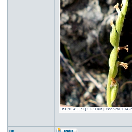
DSCN1541.JPG [ 102.11 KiB | Osservato 9014 vol
Top