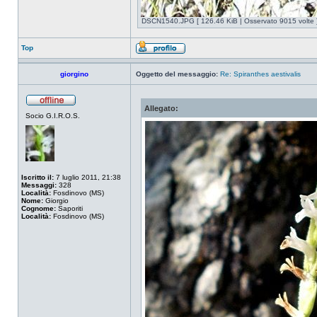
DSCN1540.JPG [ 126.46 KiB | Osservato 9015 volte 
Top
giorgino
Oggetto del messaggio:
Re: Spiranthes aestivalis
Allegato:
Socio G.I.R.O.S.
Iscritto il:
7 luglio 2011, 21:38
Messaggi:
328
Località:
Fosdinovo (MS)
Nome:
Giorgio
Cognome:
Saporiti
Località:
Fosdinovo (MS)