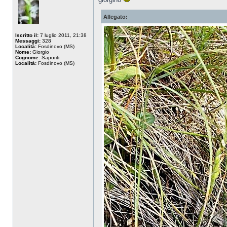
Allegato:
Iscritto il:
7 luglio 2011, 21:38
Messaggi:
328
Località:
Fosdinovo (MS)
Nome:
Giorgio
Cognome:
Saporiti
Località:
Fosdinovo (MS)