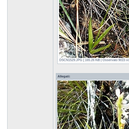
DSCN1529.JPG [ 165.26 KiB | Osservato 9015 vol
Allegati: