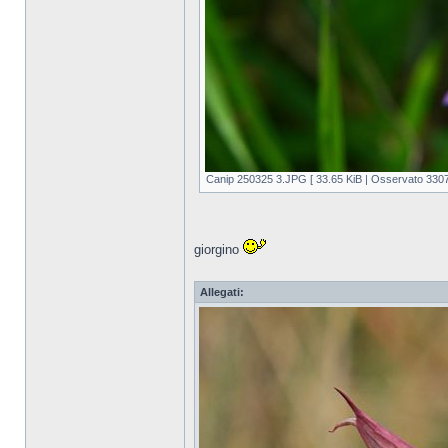
Canip 250325 3.JPG [ 33.65 KiB | Osservato 3307 
giorgino
Allegati: