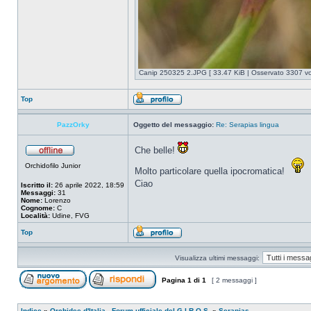
Canip 250325 2.JPG [ 33.47 KiB | Osservato 3307 vol
Top
PazzOrky
Oggetto del messaggio:
Re: Serapias lingua
Che belle!
Orchidofilo Junior
Molto particolare quella ipocromatica!
Ciao
Iscritto il:
26 aprile 2022, 18:59
Messaggi:
31
Nome:
Lorenzo
Cognome:
C
Località:
Udine, FVG
Top
Visualizza ultimi messaggi:
Pagina
1
di
1
[ 2 messaggi ]
Indice
»
Orchidee d'Italia - Forum ufficiale del G.I.R.O.S.
»
Serapias