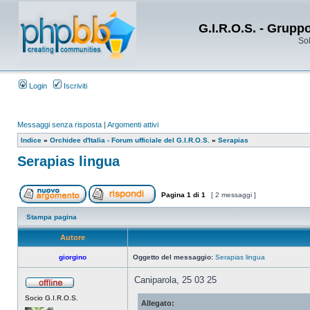
G.I.R.O.S. - Grupp
Sol
Login
Iscriviti
Messaggi senza risposta
|
Argomenti attivi
Indice
»
Orchidee d'Italia - Forum ufficiale del G.I.R.O.S.
»
Serapias
Serapias lingua
Pagina
1
di
1
[ 2 messaggi ]
Stampa pagina
Autore
giorgino
Oggetto del messaggio:
Serapias lingua
Caniparola, 25 03 25
Socio G.I.R.O.S.
Allegato: