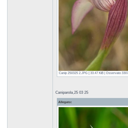
Canip 250325 2.JPG [ 33.47 KiB | Osservato 3307 
Caniparola,25 03 25
Allegato: