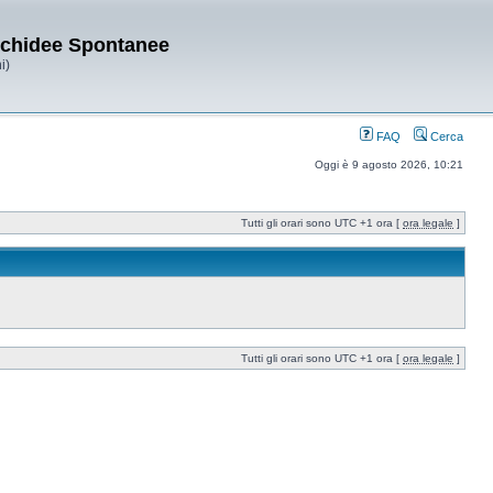
Orchidee Spontanee
i)
FAQ
Cerca
Oggi è 9 agosto 2026, 10:21
Tutti gli orari sono UTC +1 ora [
ora legale
]
Tutti gli orari sono UTC +1 ora [
ora legale
]