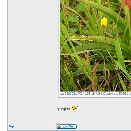
za 230325.JPG [ 106.15 KiB | Osservato 5085 volt
giorgino
Top