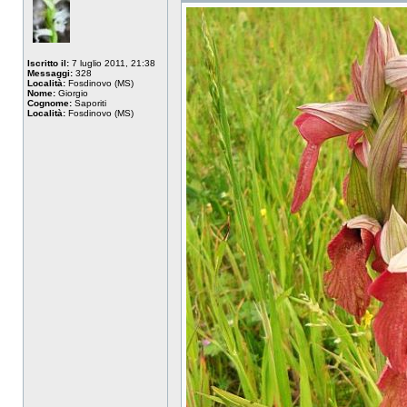
Iscritto il:
7 luglio 2011, 21:38
Messaggi:
328
Località:
Fosdinovo (MS)
Nome:
Giorgio
Cognome:
Saporiti
Località:
Fosdinovo (MS)