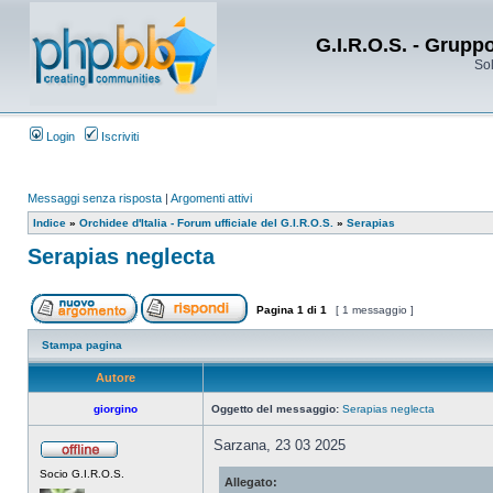
G.I.R.O.S. - Grupp
Sol
Login
Iscriviti
Messaggi senza risposta
|
Argomenti attivi
Indice
»
Orchidee d'Italia - Forum ufficiale del G.I.R.O.S.
»
Serapias
Serapias neglecta
Pagina
1
di
1
[ 1 messaggio ]
Stampa pagina
Autore
giorgino
Oggetto del messaggio:
Serapias neglecta
Sarzana, 23 03 2025
Socio G.I.R.O.S.
Allegato: