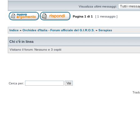
Visualizza ultimi messaggi:
Pagina
1
di
1
[ 1 messaggio ]
Indice
»
Orchidee d'Italia - Forum ufficiale del G.I.R.O.S.
»
Serapias
Chi c’è in linea
Visitano il forum: Nessuno e 3 ospiti
Cerca per:
Trad