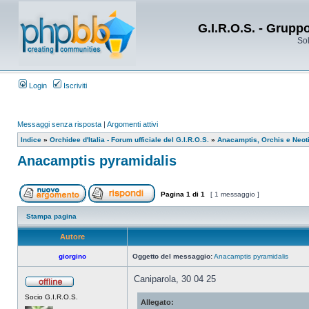
G.I.R.O.S. - Grupp
Sol
Login
Iscriviti
Messaggi senza risposta
|
Argomenti attivi
Indice
»
Orchidee d'Italia - Forum ufficiale del G.I.R.O.S.
»
Anacamptis, Orchis e Neot
Anacamptis pyramidalis
Pagina
1
di
1
[ 1 messaggio ]
Stampa pagina
Autore
giorgino
Oggetto del messaggio:
Anacamptis pyramidalis
Caniparola, 30 04 25
Socio G.I.R.O.S.
Allegato: