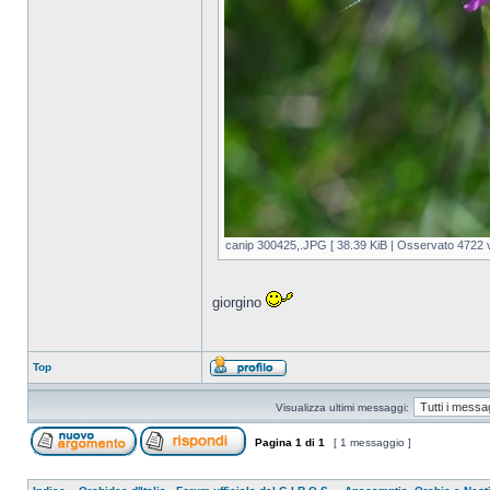
canip 300425,.JPG [ 38.39 KiB | Osservato 4722 v
giorgino
Top
Visualizza ultimi messaggi:
Pagina
1
di
1
[ 1 messaggio ]