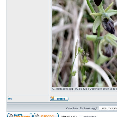
O. incubacea.jpg [ 99.58 KiB | Osservato 3575 volte ]
Top
Visualizza ultimi messaggi:
Pagina
1
di
1
[ 1 messaggio ]