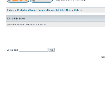
Indice
»
Orchidee d'Italia - Forum ufficiale del G.I.R.O.S.
»
Ophrys
Chi c’è in linea
Visitano il forum: Nessuno e 4 ospiti
Cerca per:
Trad