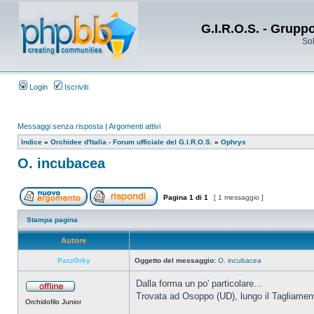
G.I.R.O.S. - Grupp
Sol
Login
Iscriviti
Messaggi senza risposta
|
Argomenti attivi
Indice
»
Orchidee d'Italia - Forum ufficiale del G.I.R.O.S.
»
Ophrys
O. incubacea
Pagina
1
di
1
[ 1 messaggio ]
Stampa pagina
Autore
PazzOrky
Oggetto del messaggio:
O. incubacea
Dalla forma un po' particolare...
Trovata ad Osoppo (UD), lungo il Tagliamen
Orchidofilo Junior