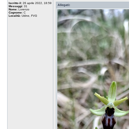
Iscritto il:
26 aprile 2022, 18:59
Allegati:
Messaggi:
31
Nome:
Lorenzo
Cognome:
C
Località:
Udine, FVG