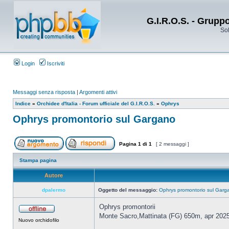
G.I.R.O.S. - Grupp
Sol
Login
Iscriviti
Messaggi senza risposta
|
Argomenti attivi
Indice
»
Orchidee d'Italia - Forum ufficiale del G.I.R.O.S.
»
Ophrys
Ophrys promontorio sul Gargano
Pagina
1
di
1
[ 2 messaggi ]
Stampa pagina
Autore
dpalermo
Oggetto del messaggio:
Ophrys promontorio sul Garg
Ophrys promontorii
Monte Sacro,Mattinata (FG) 650m, apr 202
Nuovo orchidofilo