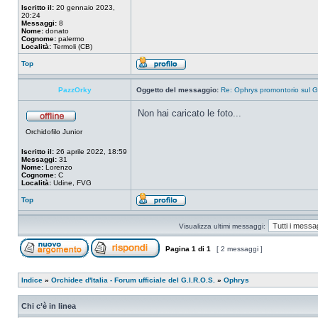
Iscritto il:
20 gennaio 2023,
20:24
Messaggi:
8
Nome:
donato
Cognome:
palermo
Località:
Termoli (CB)
Top
PazzOrky
Oggetto del messaggio:
Re: Ophrys promontorio sul 
Non hai caricato le foto...
Orchidofilo Junior
Iscritto il:
26 aprile 2022, 18:59
Messaggi:
31
Nome:
Lorenzo
Cognome:
C
Località:
Udine, FVG
Top
Visualizza ultimi messaggi:
Pagina
1
di
1
[ 2 messaggi ]
Indice
»
Orchidee d'Italia - Forum ufficiale del G.I.R.O.S.
»
Ophrys
Chi c’è in linea