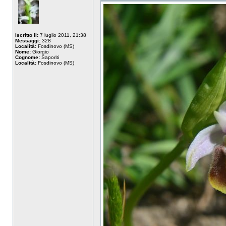
Iscritto il:
7 luglio 2011, 21:38
Messaggi:
328
Località:
Fosdinovo (MS)
Nome:
Giorgio
Cognome:
Saporiti
Località:
Fosdinovo (MS)