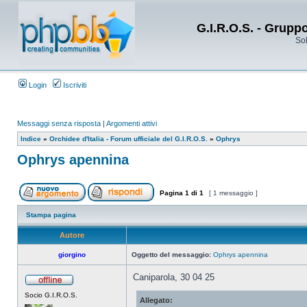
G.I.R.O.S. - Grupp
Sol
Login
Iscriviti
Messaggi senza risposta
|
Argomenti attivi
Indice
»
Orchidee d'Italia - Forum ufficiale del G.I.R.O.S.
»
Ophrys
Ophrys apennina
Pagina
1
di
1
[ 1 messaggio ]
Stampa pagina
Autore
giorgino
Oggetto del messaggio:
Ophrys apennina
Caniparola, 30 04 25
Socio G.I.R.O.S.
Allegato: