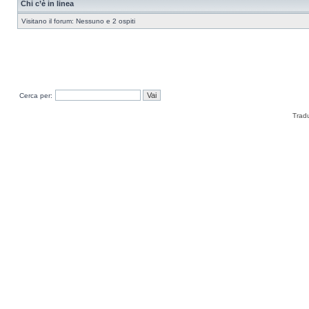
Chi c’è in linea
Visitano il forum: Nessuno e 2 ospiti
Cerca per:
Trad