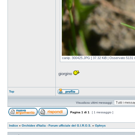
canip. 300425.JPG [ 37.32 KiB | Osservato 5131 v
giorgino
Top
Visualizza ultimi messaggi:
Pagina
1
di
1
[ 1 messaggio ]
Indice
»
Orchidee d'Italia - Forum ufficiale del G.I.R.O.S.
»
Ophrys