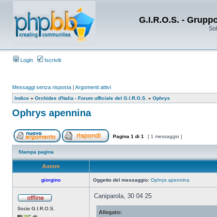
G.I.R.O.S. - Grupp
Sol
Login
Iscriviti
Messaggi senza risposta
|
Argomenti attivi
Indice
»
Orchidee d'Italia - Forum ufficiale del G.I.R.O.S.
»
Ophrys
Ophrys apennina
Pagina
1
di
1
[ 1 messaggio ]
Stampa pagina
Autore
giorgino
Oggetto del messaggio:
Ophrys apennina
Caniparola, 30 04 25
Socio G.I.R.O.S.
Allegato: