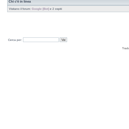
Chi c’è in linea
Visitano il forum:
Google [Bot]
e 2 ospiti
Cerca per:
Trad