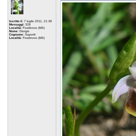
Iscritto il:
7 luglio 2011, 21:38
Messaggi:
328
Località:
Fosdinovo (MS)
Nome:
Giorgio
Cognome:
Saporiti
Località:
Fosdinovo (MS)