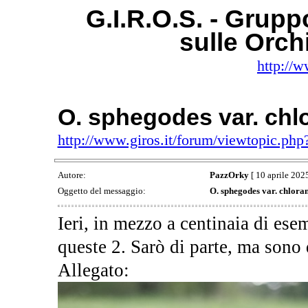
G.I.R.O.S. - Gruppo
sulle Orc
http://w
O. sphegodes var. chl
http://www.giros.it/forum/viewtopic.ph
Autore:
PazzOrky
[ 10 aprile 2025
Oggetto del messaggio:
O. sphegodes var. chlora
Ieri, in mezzo a centinaia di ese
queste 2. Sarò di parte, ma sono
Allegato: