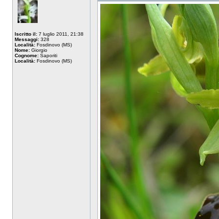
Iscritto il:
7 luglio 2011, 21:38
Messaggi:
328
Località:
Fosdinovo (MS)
Nome:
Giorgio
Cognome:
Saporiti
Località:
Fosdinovo (MS)