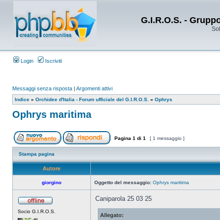
G.I.R.O.S. - Grupp
Sol
Login
Iscriviti
Messaggi senza risposta
|
Argomenti attivi
Indice
»
Orchidee d'Italia - Forum ufficiale del G.I.R.O.S.
»
Ophrys
Ophrys maritima
Pagina
1
di
1
[ 1 messaggio ]
Stampa pagina
Autore
giorgino
Oggetto del messaggio:
Ophrys maritima
Caniparola 25 03 25
Socio G.I.R.O.S.
Allegato: