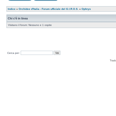
Indice
»
Orchidee d'Italia - Forum ufficiale del G.I.R.O.S.
»
Ophrys
Chi c’è in linea
Visitano il forum: Nessuno e 1 ospite
Cerca per:
Trad