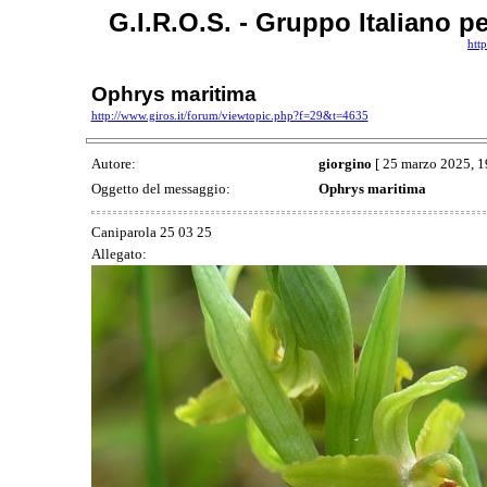
G.I.R.O.S. - Gruppo Italiano p
htt
Ophrys maritima
http://www.giros.it/forum/viewtopic.php?f=29&t=4635
Autore:
giorgino
[ 25 marzo 2025, 1
Oggetto del messaggio:
Ophrys maritima
Caniparola 25 03 25
Allegato: