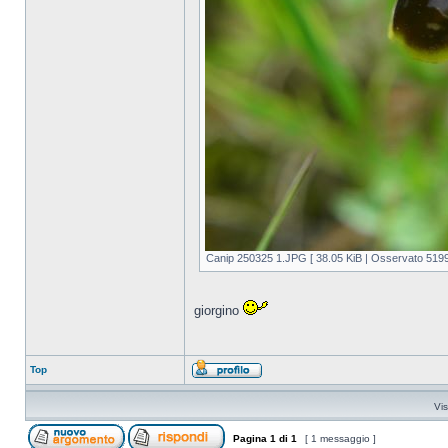
Canip 250325 1.JPG [ 38.05 KiB | Osservato 5199 
giorgino
Top
Vis
Pagina
1
di
1
[ 1 messaggio ]