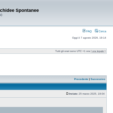
Orchidee Spontanee
i)
FAQ
Cerca
Oggi è 7 agosto 2026, 19:14
Tutti gli orari sono UTC +1 ora [
ora legale
]
Precedente
|
Successivo
Inviato:
25 marzo 2025, 19:04