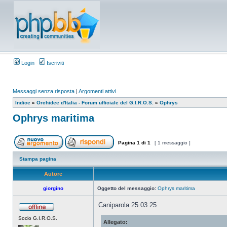
Login
Iscriviti
Messaggi senza risposta
|
Argomenti attivi
Indice
»
Orchidee d'Italia - Forum ufficiale del G.I.R.O.S.
»
Ophrys
Ophrys maritima
Pagina
1
di
1
[ 1 messaggio ]
Stampa pagina
Autore
giorgino
Oggetto del messaggio:
Ophrys maritima
Caniparola 25 03 25
Socio G.I.R.O.S.
Allegato: