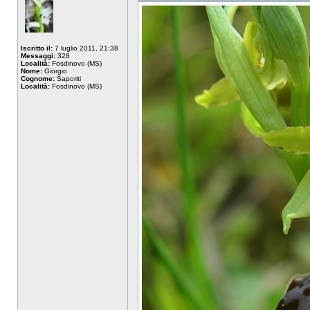
Iscritto il:
7 luglio 2011, 21:38
Messaggi:
328
Località:
Fosdinovo (MS)
Nome:
Giorgio
Cognome:
Saporiti
Località:
Fosdinovo (MS)