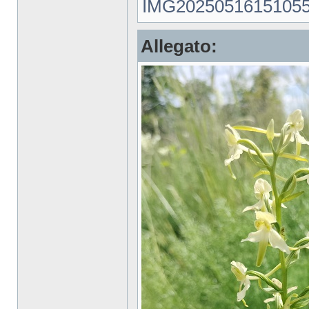
IMG20250516151055.jp
Allegato: