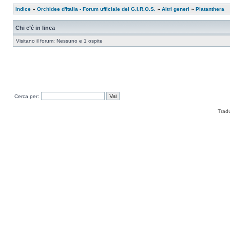
Indice
»
Orchidee d'Italia - Forum ufficiale del G.I.R.O.S.
»
Altri generi
»
Platanthera
Chi c’è in linea
Visitano il forum: Nessuno e 1 ospite
Cerca per:
Trad