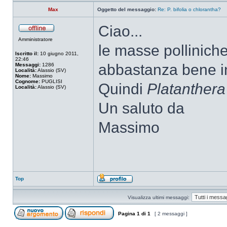
Max
Oggetto del messaggio:
Re: P. bifolia o chlorantha?
Ciao...
Amministratore
le masse pollinich
Iscritto il:
10 giugno 2011,
22:46
abbastanza bene in
Messaggi:
1286
Località:
Alassio (SV)
Nome:
Massimo
Cognome:
PUGLISI
Quindi
Platanthera
Località:
Alassio (SV)
Un saluto da
Massimo
Top
Visualizza ultimi messaggi:
Pagina
1
di
1
[ 2 messaggi ]