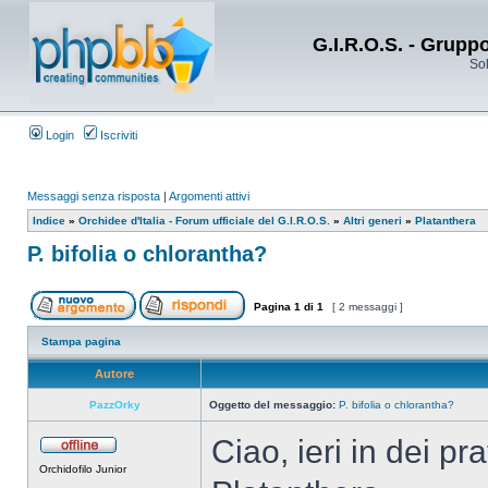
G.I.R.O.S. - Grupp
Sol
Login
Iscriviti
Messaggi senza risposta
|
Argomenti attivi
Indice
»
Orchidee d'Italia - Forum ufficiale del G.I.R.O.S.
»
Altri generi
»
Platanthera
P. bifolia o chlorantha?
Pagina
1
di
1
[ 2 messaggi ]
Stampa pagina
Autore
PazzOrky
Oggetto del messaggio:
P. bifolia o chlorantha?
Ciao, ieri in dei pr
Orchidofilo Junior