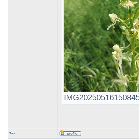
IMG20250516150845.jp
Top