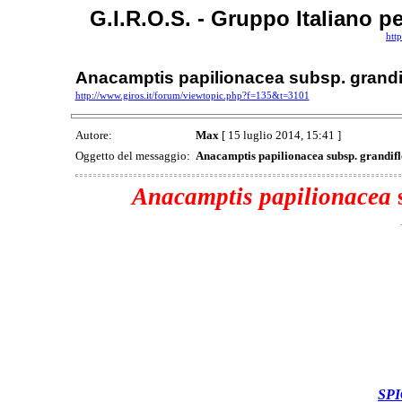
G.I.R.O.S. - Gruppo Italiano p
htt
Anacamptis papilionacea subsp. grandi
http://www.giros.it/forum/viewtopic.php?f=135&t=3101
Autore:
Max
[ 15 luglio 2014, 15:41 ]
Oggetto del messaggio:
Anacamptis papilionacea subsp. grandif
Anacamptis papilionacea
SP