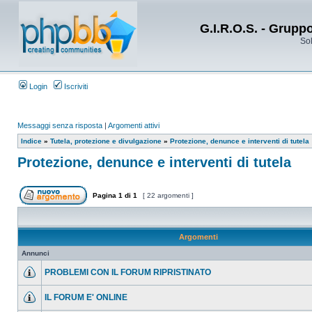
G.I.R.O.S. - Grupp
Sol
Login
Iscriviti
Messaggi senza risposta
|
Argomenti attivi
Indice
»
Tutela, protezione e divulgazione
»
Protezione, denunce e interventi di tutela
Protezione, denunce e interventi di tutela
Pagina
1
di
1
[ 22 argomenti ]
Argomenti
Annunci
PROBLEMI CON IL FORUM RIPRISTINATO
IL FORUM E' ONLINE