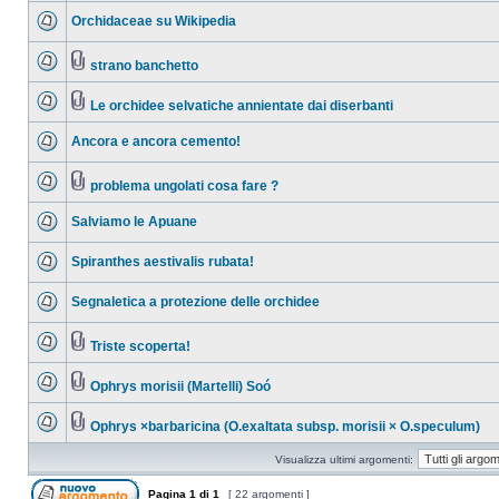
Orchidaceae su Wikipedia
strano banchetto
Le orchidee selvatiche annientate dai diserbanti
Ancora e ancora cemento!
problema ungolati cosa fare ?
Salviamo le Apuane
Spiranthes aestivalis rubata!
Segnaletica a protezione delle orchidee
Triste scoperta!
Ophrys morisii (Martelli) Soó
Ophrys ×barbaricina (O.exaltata subsp. morisii × O.speculum)
Visualizza ultimi argomenti:
Pagina
1
di
1
[ 22 argomenti ]