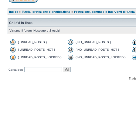
Indice
»
Tutela, protezione e divulgazione
»
Protezione, denunce e interventi di tutela
Chi c’è in linea
Visitano il forum: Nessuno e 2 ospiti
{ UNREAD_POSTS }
{ NO_UNREAD_POSTS }
{ UNREAD_POSTS_HOT }
{ NO_UNREAD_POSTS_HOT }
{ UNREAD_POSTS_LOCKED }
{ NO_UNREAD_POSTS_LOCKED }
Cerca per:
Trad