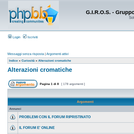
G.I.R.O.S. - Grupp
Sol
Login
Iscriviti
Messaggi senza risposta
|
Argomenti attivi
Indice
»
Curiosità
»
Alterazioni cromatiche
Alterazioni cromatiche
Pagina
1
di
8
[ 178 argomenti ]
Argomenti
Annunci
PROBLEMI CON IL FORUM RIPRISTINATO
IL FORUM E' ONLINE