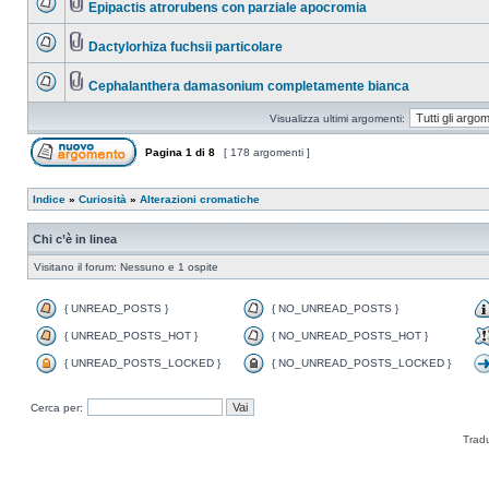
Epipactis atrorubens con parziale apocromia
Dactylorhiza fuchsii particolare
Cephalanthera damasonium completamente bianca
Visualizza ultimi argomenti:
Pagina
1
di
8
[ 178 argomenti ]
Indice
»
Curiosità
»
Alterazioni cromatiche
Chi c’è in linea
Visitano il forum: Nessuno e 1 ospite
{ UNREAD_POSTS }
{ NO_UNREAD_POSTS }
{ UNREAD_POSTS_HOT }
{ NO_UNREAD_POSTS_HOT }
{ UNREAD_POSTS_LOCKED }
{ NO_UNREAD_POSTS_LOCKED }
Cerca per:
Trad