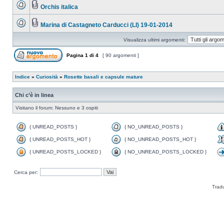
Orchis italica
Marina di Castagneto Carducci (LI) 19-01-2014
Visualizza ultimi argomenti:
Pagina
1
di
4
[ 90 argomenti ]
Indice
»
Curiosità
»
Rosette basali e capsule mature
Chi c’è in linea
Visitano il forum: Nessuno e 3 ospiti
{ UNREAD_POSTS }
{ NO_UNREAD_POSTS }
{ UNREAD_POSTS_HOT }
{ NO_UNREAD_POSTS_HOT }
{ UNREAD_POSTS_LOCKED }
{ NO_UNREAD_POSTS_LOCKED }
Cerca per:
Trad