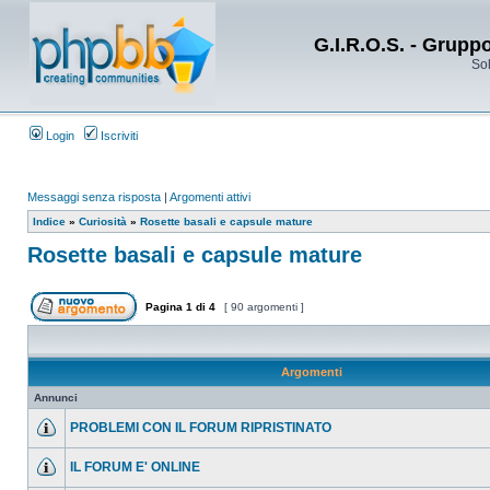
G.I.R.O.S. - Grupp
Sol
Login
Iscriviti
Messaggi senza risposta
|
Argomenti attivi
Indice
»
Curiosità
»
Rosette basali e capsule mature
Rosette basali e capsule mature
Pagina
1
di
4
[ 90 argomenti ]
Argomenti
Annunci
PROBLEMI CON IL FORUM RIPRISTINATO
IL FORUM E' ONLINE